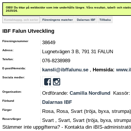
OBS! Du tittar på webbsidor som inte underhålls längre. Våra resultat-, tabell- och stat
2025/26.
Kontaktuppg. och serier
Föreningens matcher
Dalarnas IBF
Tillbaka
IBF Falun Utveckling
Föreningsnummer
38649
Adress:
Lugnetvägen 3 B, 791 31 FALUN
Telefon:
076-8238989
E-post/Hemsida:
kansli@ibffalunu.se
,
Hemsida:
www.i
Sociala medier:
Organisation:
Ordförande:
Camilla Nordlund
Kassör
Förbund
Dalarnas IBF
Färger
Rosa, Rosa, Svart (tröja, byxa, strumpa
Reservfärger
Svart , Svart, Svart (tröja, byxa, strump
Stämmer inte uppgifterna? - Kontakta din iBIS-administratör