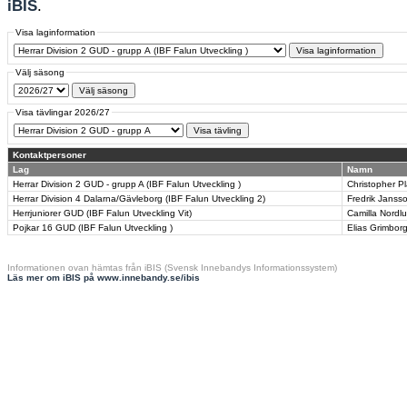
iBIS
.
Visa laginformation
Välj säsong
Visa tävlingar 2026/27
Kontaktpersoner
Lag
Namn
Herrar Division 2 GUD - grupp A (IBF Falun Utveckling )
Christopher P
Herrar Division 4 Dalarna/Gävleborg (IBF Falun Utveckling 2)
Fredrik Janss
Herrjuniorer GUD (IBF Falun Utveckling Vit)
Camilla Nordl
Pojkar 16 GUD (IBF Falun Utveckling )
Elias Grimbor
Informationen ovan hämtas från iBIS (Svensk Innebandys Informationssystem)
Läs mer om iBIS på www.innebandy.se/ibis