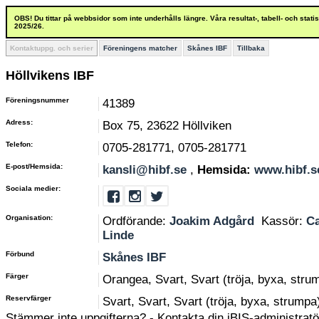
OBS! Du tittar på webbsidor som inte underhålls längre. Våra resultat-, tabell- och stat
2025/26.
Kontaktuppg. och serier
Föreningens matcher
Skånes IBF
Tillbaka
Höllvikens IBF
Föreningsnummer
41389
Adress:
Box 75, 23622 Höllviken
Telefon:
0705-281771, 0705-281771
E-post/Hemsida:
kansli@hibf.se
,
Hemsida:
www.hibf.s
Sociala medier:
Organisation:
Ordförande:
Joakim Adgård
Kassör:
Ca
Linde
Förbund
Skånes IBF
Färger
Orangea, Svart, Svart (tröja, byxa, stru
Reservfärger
Svart, Svart, Svart (tröja, byxa, strumpa
Stämmer inte uppgifterna? - Kontakta din iBIS-administratör