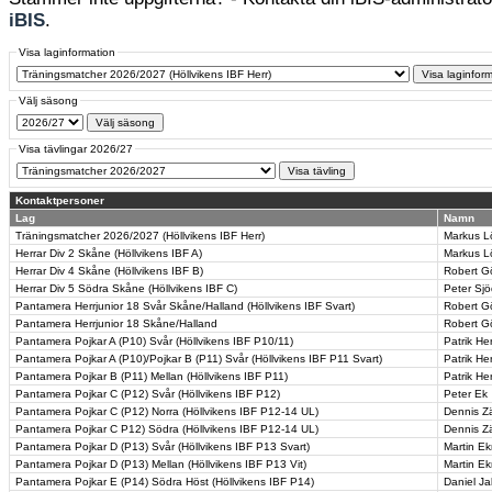
iBIS
.
Visa laginformation
Välj säsong
Visa tävlingar 2026/27
Kontaktpersoner
Lag
Namn
Träningsmatcher 2026/2027 (Höllvikens IBF Herr)
Markus 
Herrar Div 2 Skåne (Höllvikens IBF A)
Markus 
Herrar Div 4 Skåne (Höllvikens IBF B)
Robert G
Herrar Div 5 Södra Skåne (Höllvikens IBF C)
Peter Sjö
Pantamera Herrjunior 18 Svår Skåne/Halland (Höllvikens IBF Svart)
Robert G
Pantamera Herrjunior 18 Skåne/Halland
Robert G
Pantamera Pojkar A (P10) Svår (Höllvikens IBF P10/11)
Patrik He
Pantamera Pojkar A (P10)/Pojkar B (P11) Svår (Höllvikens IBF P11 Svart)
Patrik He
Pantamera Pojkar B (P11) Mellan (Höllvikens IBF P11)
Patrik He
Pantamera Pojkar C (P12) Svår (Höllvikens IBF P12)
Peter Ek
Pantamera Pojkar C (P12) Norra (Höllvikens IBF P12-14 UL)
Dennis Zä
Pantamera Pojkar C P12) Södra (Höllvikens IBF P12-14 UL)
Dennis Zä
Pantamera Pojkar D (P13) Svår (Höllvikens IBF P13 Svart)
Martin E
Pantamera Pojkar D (P13) Mellan (Höllvikens IBF P13 Vit)
Martin E
Pantamera Pojkar E (P14) Södra Höst (Höllvikens IBF P14)
Daniel J