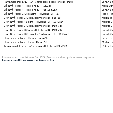
Pantamera Pojkar E (P14) Västra Höst (Höllvikens IBF P15)
Johan Sa
Blå Nivå Flickor A (Höllvikens IBF F15/16)
Malin Su
Blå Nivå Pojkar A (Höllvikens IBF P15/16 Svart)
Johan Sa
Blå Nivå Pojkar C Sydvästra (Höllvikens IBF P17)
Henrik H
Grön Nivå Flickor C Södra (Höllvikens IBF F18-19)
Martin T
Grön Nivå Pojkar A Södra (Höllvikens IBF P18 Svart)
Marcus Br
Grön Nivå Pojkar B Södra (Höllvikens IBF P18 Vit)
Marcus Br
Grön Nivå Pojkar C Södra (Höllvikens IBF P19 Vit)
Fredrik 
Grön Nivå Pojkar C Sydvästra (Höllvikens IBF P19 Svart)
Fredrik 
Skånemästerskapen Damer Grupp A3
Johan Ber
Skånemästerskapen Herrar Grupp A3
Markus 
Träningsmatcher Herrar/Herrjunior (Höllvikens IBF JAS)
Robert G
Informationen ovan hämtas från iBIS (Svensk Innebandys Informationssystem)
Läs mer om iBIS på www.innebandy.se/ibis