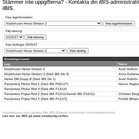
Stämmer inte uppgifterna? - Kontakta din iBIS-administratör
iBIS
.
Visa laginformation
Välj säsong
Visa tävlingar 2026/27
Kontaktpersoner
Lag
Namn
Klubbhuset Herrar Division 2
Arvid Hulthén
Klubbhuset Herrar Division 3 (Särö IBK Div 3)
Anna Karlsma
Herrar DM Grupp B (Särö IBK Div 1)
Arvid Hulthén
Pantamera Flickor Röd 1 (Särö IBK F09/12*)
Hanna Hagbe
Pantamera Flickor Röd 3 (Särö IBK F13/14)
Pantamera Pojkar Röd 2 (Särö IBK P10/11/Sandö IBK P10/11)
Christian Berg
Pantamera Pojkar Röd 5 (Särö IBK P12/15)
Fredrik Wiman
Informationen ovan hämtas från iBIS (Svensk Innebandys Informationssystem)
Läs mer om iBIS på www.innebandy.se/ibis