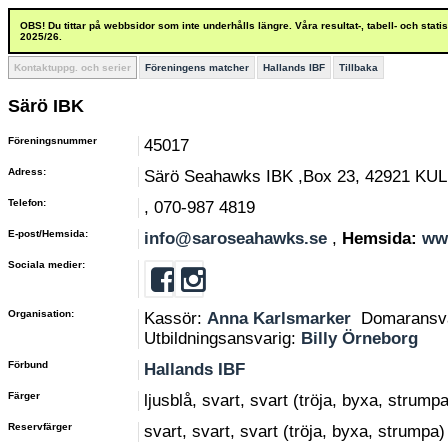
OBS! Du tittar på webbsidor som inte underhålls längre. Våra resultat-, tabell- och stat
2025/26.
Kontaktuppg. och serier
Föreningens matcher
Hallands IBF
Tillbaka
Särö IBK
Föreningsnummer
45017
Adress:
Särö Seahawks IBK ,Box 23, 42921 KU
Telefon:
, 070-987 4819
E-post/Hemsida:
info@saroseahawks.se
,
Hemsida:
ww
Sociala medier:
Organisation:
Kassör:
Anna Karlsmarker
Domaransv
Utbildningsansvarig:
Billy Örneborg
Förbund
Hallands IBF
Färger
ljusblå, svart, svart (tröja, byxa, strumpa
Reservfärger
svart, svart, svart (tröja, byxa, strumpa)