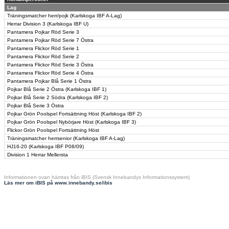
Lag
Träningsmatcher herr/pojk (Karlskoga IBF A-Lag)
Herrar Division 3 (Karlskoga IBF U)
Pantamera Pojkar Röd Serie 3
Pantamera Pojkar Röd Serie 7 Östra
Pantamera Flickor Röd Serie 1
Pantamera Flickor Röd Serie 2
Pantamera Flickor Röd Serie 3 Östra
Pantamera Flickor Röd Serie 4 Östra
Pantamera Pojkar Blå Serie 1 Östra
Pojkar Blå Serie 2 Östra (Karlskoga IBF 1)
Pojkar Blå Serie 2 Södra (Karlskoga IBF 2)
Pojkar Blå Serie 3 Östra
Pojkar Grön Poolspel Fortsättning Höst (Karlskoga IBF 2)
Pojkar Grön Poolspel Nybörjare Höst (Karlskoga IBF 3)
Flickor Grön Poolspel Fortsättning Höst
Träningsmatcher herrsenior (Karlskoga IBF A-Lag)
HJ16-20 (Karlskoga IBF P08/09)
Division 1 Herrar Mellersta
Informationen ovan hämtas från iBIS (Svensk Innebandys Informationssystem)
Läs mer om iBIS på www.innebandy.se/ibis