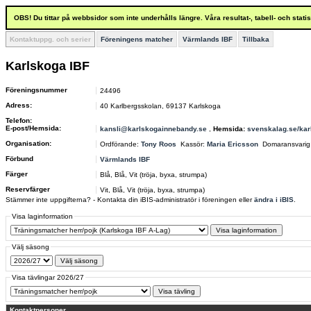
OBS! Du tittar på webbsidor som inte underhålls längre. Våra resultat-, tabell- och stat
Kontaktuppg. och serier
Föreningens matcher
Värmlands IBF
Tillbaka
Karlskoga IBF
Föreningsnummer
24496
Adress:
40 Karlbergsskolan, 69137 Karlskoga
Telefon:
E-post/Hemsida:
kansli@karlskogainnebandy.se
,
Hemsida:
svenskalag.se/ka
Organisation:
Ordförande:
Tony Roos
Kassör:
Maria Ericsson
Domaransvarig
Förbund
Värmlands IBF
Färger
Blå, Blå, Vit (tröja, byxa, strumpa)
Reservfärger
Vit, Blå, Vit (tröja, byxa, strumpa)
Stämmer inte uppgifterna? - Kontakta din iBIS-administratör i föreningen eller
ändra i iBIS
.
Visa laginformation
Välj säsong
Visa tävlingar 2026/27
Kontaktpersoner