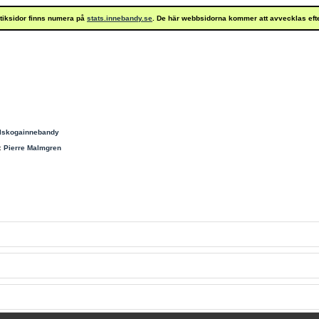
istiksidor finns numera på
stats.innebandy.se
. De här webbsidorna kommer att avvecklas eft
rlskogainnebandy
:
Pierre Malmgren