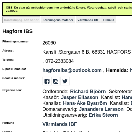
OBS! Du tittar på webbsidor som inte underhålls längre. Våra resultat-, tabell- och stat
2025/26.
Kontaktuppg. och serier
Föreningens matcher
Värmlands IBF
Tillbaka
Hagfors IBS
Föreningsnummer
26060
Adress:
Kansli ,Storgatan 6 B, 68331 HAGFORS
Telefon:
, 072-2383084
E-post/Hemsida:
hagforsibs@outlook.com
,
Hemsida:
Sociala medier:
Organisation:
Ordförande:
Richard Bjöörn
Sekretera
Kassör:
Jesper Eliasson
Kanslist:
Han
Kanslist:
Hans-Åke Byström
Kanslist:
Domaransvarig:
Jananders Larsson
Do
Utbildningsansvarig:
Erika Steorn
Förbund
Värmlands IBF
Färger