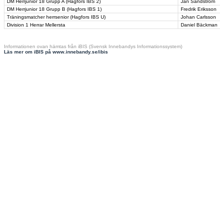
DM Herrjunior 18 Grupp A (Hagfors IBS 2)
Jan Sandström
DM Herrjunior 18 Grupp B (Hagfors IBS 1)
Fredrik Eriksson
Träningsmatcher herrsenior (Hagfors IBS U)
Johan Carlsson
Division 1 Herrar Mellersta
Daniel Bäckman
Informationen ovan hämtas från iBIS (Svensk Innebandys Informationssystem)
Läs mer om iBIS på www.innebandy.se/ibis