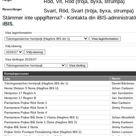
Röd, Vit, Röd (tröja, byxa, strumpa)
Reservfärger
Svart, Röd, Svart (tröja, byxa, strumpa)
Stämmer inte uppgifterna? - Kontakta din iBIS-administratör
iBIS
.
Visa laginformation
Välj säsong
Visa tävlingar 2026/27
Kontaktpersoner
Lag
Namn
Träningsmatcher herr/pojk (Hagfors IBS div 1)
Daniel Bäckman
Herrar Division 5 Norra (Hagfors IBS U)
Johan Carlsson
Herrjunior 17 Region A
Jan Sandström
Herrjunior 17 Region B
Jan Sandström
Pantamera Pojkar Röd Serie 1
Mari Carlsson
Pantamera Pojkar Röd Serie 3
Jimmy Persson
Pantamera Pojkar Röd Serie 4
Pantamera Pojkar Blå Serie 1 Västra (Hagfors IBS 1)
Johan Mossfeldt
Pantamera Pojkar Blå Serie 1 Östra (Hagfors IBS 2)
Jimmy Karlsson
Pojkar Blå Serie 2 Norra
Jimmy Karlsson
Pojkar Grön Poolspel Fortsättning Höst (Hagfors IBS 2)
Simon Larsson