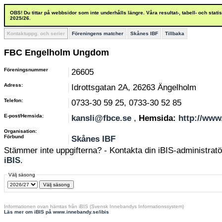
OBS! Du tittar på webbsidor som inte underhålls längre. Våra resultat-, tabell- och stat
2025/26.
Kontaktuppg. och serier
Föreningens matcher
Skånes IBF
Tillbaka
FBC Engelholm Ungdom
Föreningsnummer
26605
Adress:
Idrottsgatan 2A, 26263 Ängelholm
Telefon:
0733-30 59 25, 0733-30 52 85
E-post/Hemsida:
kansli@fbce.se
,
Hemsida:
http://www
Organisation:
Förbund
Skånes IBF
Stämmer inte uppgifterna? - Kontakta din iBIS-administratör
iBIS
.
Välj säsong
Informationen ovan hämtas från iBIS (Svensk Innebandys Informationssystem)
Läs mer om iBIS på www.innebandy.se/ibis