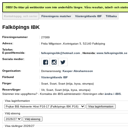
OBS! Du tittar på webbsidor som inte underhålls längre. Våra resultat-, tabell- och stat
Kontaktuppg. och serier
Föreningens matcher
Västergötlands IBF
Tillbaka
Falköpings IBK
Föreningsnummer
27089
Adress:
Frida Wilgotson ,Korintgatan 5, 52140 Falköping
Telefon:
E-post/Hemsida:
falkopingsibk@hotmail.com
,
Hemsida:
www.falkopingsibk.se
Sociala medier:
Organisation:
Domaransvarig:
Kasper Abrahamsson
Förbund
Västergötlands IBF
Färger
Svart, Svart, Svart (tröja, byxa, strumpa)
Reservfärger
Vit, Svart, Svart (tröja, byxa, strumpa)
Stämmer inte uppgifterna? - Kontakta din iBIS-administratör i föreningen eller
ändra i iBIS
.
Visa laginformation
Välj säsong
Visa tävlingar 2026/27