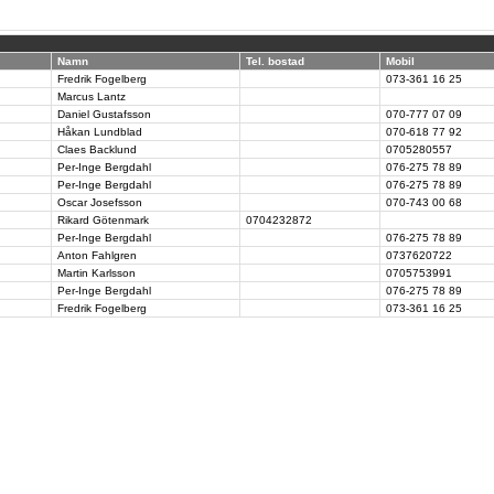
Namn
Tel. bostad
Mobil
Fredrik Fogelberg
073-361 16 25
Marcus Lantz
Daniel Gustafsson
070-777 07 09
Håkan Lundblad
070-618 77 92
Claes Backlund
0705280557
Per-Inge Bergdahl
076-275 78 89
Per-Inge Bergdahl
076-275 78 89
Oscar Josefsson
070-743 00 68
Rikard Götenmark
0704232872
Per-Inge Bergdahl
076-275 78 89
Anton Fahlgren
0737620722
Martin Karlsson
0705753991
Per-Inge Bergdahl
076-275 78 89
Fredrik Fogelberg
073-361 16 25