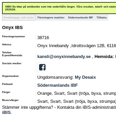
OBS! Du tittar på webbsidor som inte underhålls längre. Våra resultat-, tabell- och stat
2025/26.
Kontaktuppg. och serier
Föreningens matcher
Södermanlands IBF
Tillbaka
Onyx IBS
Föreningsnummer
38716
Adress:
Onyx Innebandy ,Idrottsvägen 12B, 611
Telefon:
E-post/Hemsida:
kansli@onyxinnebandy.se
,
Hemsida:
Sociala medier:
Organisation:
Ungdomsansvarig:
My Desaix
Förbund
Södermanlands IBF
Färger
Orange, Svart, Svart (tröja, byxa, strum
Reservfärger
Svart, Svart, Svart (tröja, byxa, strumpa
Stämmer inte uppgifterna? - Kontakta din iBIS-administratör
iBIS
.