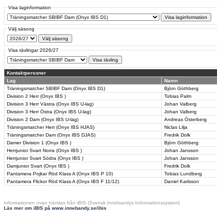
Visa laginformation
Välj säsong
Visa tävlingar 2026/27
Kontaktpersoner
Lag
Namn
Träningsmatcher SBIBF Dam (Onyx IBS D1)
Björn Göthberg
Division 2 Herr (Onyx IBS )
Tobias Palm
Division 3 Herr Västra (Onyx IBS U-lag)
Johan Valberg
Division 3 Herr Östra (Onyx IBS U-lag)
Johan Valberg
Division 2 Dam (Onyx IBS U-lag)
Andreas Österberg
Träningsmatcher Herr (Onyx IBS HJAS)
Niclas Lilja
Träningsmatcher Dam (Onyx IBS DJAS)
Fredrik Dolk
Damer Division 1 (Onyx IBS )
Björn Göthberg
Herrjunior Svart Norra (Onyx IBS )
Johan Jansson
Herrjunior Svart Södra (Onyx IBS )
Johan Jansson
Damjunior Svart (Onyx IBS )
Fredrik Dolk
Pantamera Pojkar Röd Klass A (Onyx IBS P 10)
Tobias Lundberg
Pantamera Flickor Röd Klass A (Onyx IBS F 11/12)
Daniel Karlsson
Informationen ovan hämtas från iBIS (Svensk Innebandys Informationssystem)
Läs mer om iBIS på www.innebandy.se/ibis