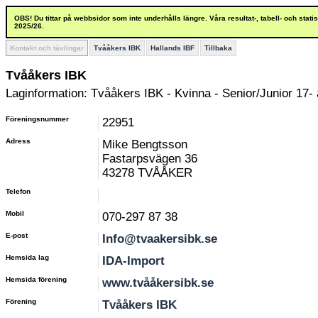
OBS! Du tittar på webbsidor som inte underhålls längre. Våra resultat-, tabell- och stat
2025/26.
Kontakt och tävlingar
Tvååkers IBK
Hallands IBF
Tillbaka
Tvååkers IBK
Laginformation: Tvååkers IBK - Kvinna - Senior/Junior 17- 
Föreningsnummer
22951
Adress
Mike Bengtsson
Fastarpsvägen 36
43278 TVÅÅKER
Telefon
Mobil
070-297 87 38
E-post
Info@tvaakersibk.se
Hemsida lag
IDA-Import
Hemsida förening
www.tvååkersibk.se
Förening
Tvååkers IBK