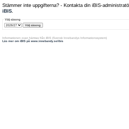
Stämmer inte uppgifterna? - Kontakta din iBIS-administratör
iBIS
.
Välj säsong
Informationen ovan hämtas från iBIS (Svensk Innebandys Informationssystem)
Läs mer om iBIS på www.innebandy.se/ibis