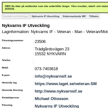
OBS! Du tittar på webbsidor som inte underhålls längre. Våra resultat-, tabell- och stat
2025/26.
Kontakt och tävlingar
Nykvarns IF Utveckling
Södermanlands IBF
Tillbaka
Nykvarns IF Utveckling
Laginformation: Nykvarns IF - Veteran - Man - Veteran/Mot
Föreningsnummer
23506
Adress
Trädgårdsvägen 23
15532 NYKVARN
Telefon
Mobil
073-7403618
E-post
info@nykvarnsif.se
Hemsida lag
https://www.laget.se/veteran-SM
Hemsida förening
http://www.nykvarnsif.se
Kontaktperson
Michael Ottosson
Förening
Nykvarns IF Utveckling