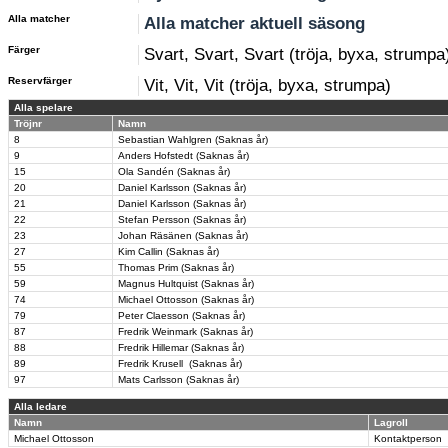
Alla matcher
Alla matcher aktuell säsong
Färger
Svart, Svart, Svart (tröja, byxa, strumpa
Reservfärger
Vit, Vit, Vit (tröja, byxa, strumpa)
Alla spelare
Tröjnr
Namn
8
Sebastian Wahlgren (Saknas år)
9
Anders Hofstedt (Saknas år)
15
Ola Sandén (Saknas år)
20
Daniel Karlsson (Saknas år)
21
Daniel Karlsson (Saknas år)
22
Stefan Persson (Saknas år)
23
Johan Räsänen (Saknas år)
27
Kim Callin (Saknas år)
55
Thomas Prim (Saknas år)
59
Magnus Hultquist (Saknas år)
74
Michael Ottosson (Saknas år)
79
Peter Claesson (Saknas år)
87
Fredrik Weinmark (Saknas år)
88
Fredrik Hillemar (Saknas år)
89
Fredrik Krusell (Saknas år)
97
Mats Carlsson (Saknas år)
Alla ledare
Namn
Lagroll
Michael Ottosson
Kontaktperson