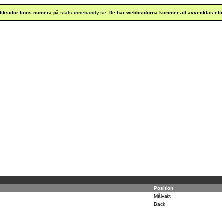
istiksidor finns numera på
stats.innebandy.se
. De här webbsidorna kommer att avvecklas eft
Position
Målvakt
Back