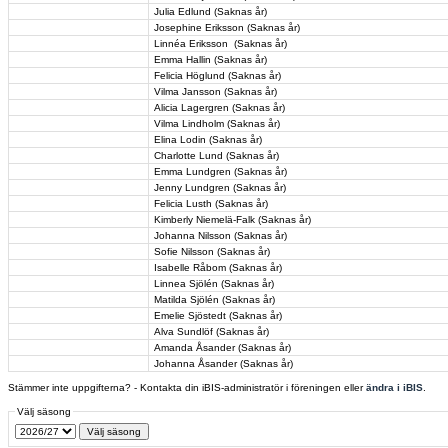
Julia Edlund (Saknas år)
Josephine Eriksson (Saknas år)
Linnéa Eriksson (Saknas år)
Emma Hallin (Saknas år)
Felicia Höglund (Saknas år)
Vilma Jansson (Saknas år)
Alicia Lagergren (Saknas år)
Vilma Lindholm (Saknas år)
Elina Lodin (Saknas år)
Charlotte Lund (Saknas år)
Emma Lundgren (Saknas år)
Jenny Lundgren (Saknas år)
Felicia Lusth (Saknas år)
Kimberly Niemelä-Falk (Saknas år)
Johanna Nilsson (Saknas år)
Sofie Nilsson (Saknas år)
Isabelle Råbom (Saknas år)
Linnea Sjölén (Saknas år)
Matilda Sjölén (Saknas år)
Emelie Sjöstedt (Saknas år)
Alva Sundlöf (Saknas år)
Amanda Åsander (Saknas år)
Johanna Åsander (Saknas år)
Stämmer inte uppgifterna? - Kontakta din iBIS-administratör i föreningen eller
ändra i iBIS
.
Välj säsong