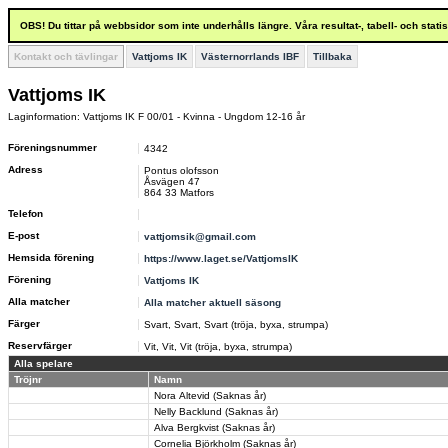
OBS! Du tittar på webbsidor som inte underhålls längre. Våra resultat-, tabell- och stat
Kontakt och tävlingar
Vattjoms IK
Västernorrlands IBF
Tillbaka
Vattjoms IK
Laginformation: Vattjoms IK F 00/01 - Kvinna - Ungdom 12-16 år
Föreningsnummer
4342
Adress
Pontus olofsson
Åsvägen 47
864 33 Matfors
Telefon
E-post
vattjomsik@gmail.com
Hemsida förening
https://www.laget.se/VattjomsIK
Förening
Vattjoms IK
Alla matcher
Alla matcher aktuell säsong
Färger
Svart, Svart, Svart (tröja, byxa, strumpa)
Reservfärger
Vit, Vit, Vit (tröja, byxa, strumpa)
Alla spelare
Tröjnr
Namn
Nora Altevid (Saknas år)
Nelly Backlund (Saknas år)
Alva Bergkvist (Saknas år)
Cornelia Björkholm (Saknas år)