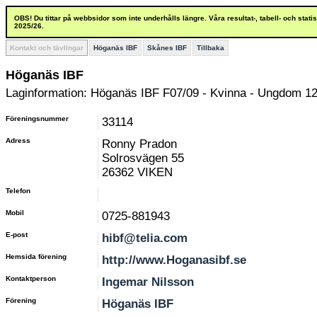
OBS! Du tittar på webbsidor som inte underhålls längre. Våra resultat-, tabell- och stat
2025/26.
Kontakt och tävlingar
Höganäs IBF
Skånes IBF
Tillbaka
Höganäs IBF
Laginformation: Höganäs IBF F07/09 - Kvinna - Ungdom 12
Föreningsnummer
33114
Adress
Ronny Pradon
Solrosvägen 55
26362 VIKEN
Telefon
Mobil
0725-881943
E-post
hibf@telia.com
Hemsida förening
http://www.Hoganasibf.se
Kontaktperson
Ingemar Nilsson
Förening
Höganäs IBF