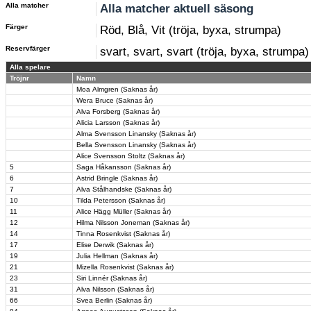
Alla matcher
Alla matcher aktuell säsong
Färger
Röd, Blå, Vit (tröja, byxa, strumpa)
Reservfärger
svart, svart, svart (tröja, byxa, strumpa)
Alla spelare
Tröjnr
Namn
Moa Almgren (Saknas år)
Wera Bruce (Saknas år)
Alva Forsberg (Saknas år)
Alicia Larsson (Saknas år)
Alma Svensson Linansky (Saknas år)
Bella Svensson Linansky (Saknas år)
Alice Svensson Stoltz (Saknas år)
5
Saga Håkansson (Saknas år)
6
Astrid Bringle (Saknas år)
7
Alva Stålhandske (Saknas år)
10
Tilda Petersson (Saknas år)
11
Alice Hägg Müller (Saknas år)
12
Hilma Nilsson Joneman (Saknas år)
14
Tinna Rosenkvist (Saknas år)
17
Elise Derwik (Saknas år)
19
Julia Hellman (Saknas år)
21
Mizella Rosenkvist (Saknas år)
23
Siri Linnér (Saknas år)
31
Alva Nilsson (Saknas år)
66
Svea Berlin (Saknas år)