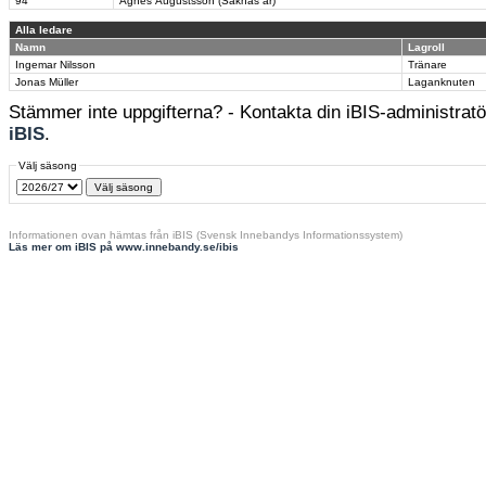
94
Agnes Augustsson (Saknas år)
Alla ledare
Namn
Lagroll
Ingemar Nilsson
Tränare
Jonas Müller
Laganknuten
Stämmer inte uppgifterna? - Kontakta din iBIS-administratör
iBIS
.
Välj säsong
Informationen ovan hämtas från iBIS (Svensk Innebandys Informationssystem)
Läs mer om iBIS på www.innebandy.se/ibis