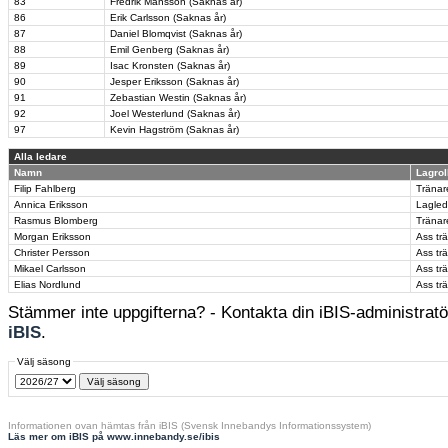
83
Fredrik Månsson (Saknas år)
86
Erik Carlsson (Saknas år)
87
Daniel Blomqvist (Saknas år)
88
Emil Genberg (Saknas år)
89
Isac Kronsten (Saknas år)
90
Jesper Eriksson (Saknas år)
91
Zebastian Westin (Saknas år)
92
Joel Westerlund (Saknas år)
97
Kevin Hagström (Saknas år)
Alla ledare
Namn
Lagrol
Filip Fahlberg
Tränar
Annica Eriksson
Lagled
Rasmus Blomberg
Tränar
Morgan Eriksson
Ass tr
Christer Persson
Ass tr
Mikael Carlsson
Ass tr
Elias Nordlund
Ass tr
Stämmer inte uppgifterna? - Kontakta din iBIS-administratör
iBIS
.
Välj säsong
Informationen ovan hämtas från iBIS (Svensk Innebandys Informationssystem)
Läs mer om iBIS på www.innebandy.se/ibis