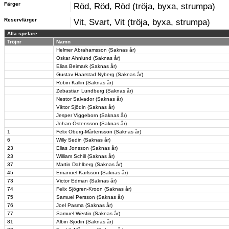
Färger
Röd, Röd, Röd (tröja, byxa, strumpa)
Reservfärger
Vit, Svart, Vit (tröja, byxa, strumpa)
Alla spelare
Tröjnr
Namn
Helmer Abrahamsson (Saknas år)
Oskar Ahnlund (Saknas år)
Elias Beimark (Saknas år)
Gustav Haarstad Nyberg (Saknas år)
Robin Kallin (Saknas år)
Zebastian Lundberg (Saknas år)
Nestor Salvador (Saknas år)
Viktor Sjödin (Saknas år)
Jesper Viggeborn (Saknas år)
Johan Östensson (Saknas år)
1
Felix Öberg-Mårtensson (Saknas år)
6
Willy Sedin (Saknas år)
23
Elias Jonsson (Saknas år)
23
William Schill (Saknas år)
37
Martin Dahlberg (Saknas år)
45
Emanuel Karlsson (Saknas år)
73
Victor Edman (Saknas år)
74
Felix Sjögren-Kroon (Saknas år)
75
Samuel Persson (Saknas år)
76
Joel Pasma (Saknas år)
77
Samuel Westin (Saknas år)
81
Albin Sjödin (Saknas år)