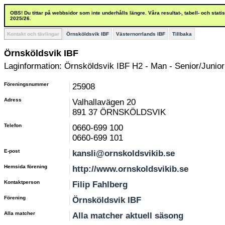
OBS! Du tittar på webbsidor som inte underhålls längre. Våra resultat-, tabell- och stat
2025/26.
Kontakt och tävlingar
Örnsköldsvik IBF
Västernorrlands IBF
Tillbaka
Örnsköldsvik IBF
Laginformation: Örnsköldsvik IBF H2 - Man - Senior/Junior
Föreningsnummer
25908
Adress
Valhallavägen 20
891 37 ÖRNSKÖLDSVIK
Telefon
0660-699 100
0660-699 101
E-post
kansli@ornskoldsvikib.se
Hemsida förening
http://www.ornskoldsvikib.se
Kontaktperson
Filip Fahlberg
Förening
Örnsköldsvik IBF
Alla matcher
Alla matcher aktuell säsong