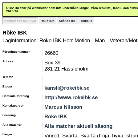
OBS! Du tittar på webbsidor som inte underhålls längre. Våra resultat-, tabell- och stat
2025/26.
Kontakt och tävlingar
Röke IBK
Skånes IBF
Tillbaka
Röke IBK
Laginformation: Röke IBK Herr Motion - Man - Veteran/Mot
Föreningsnummer
26660
Adress
Box 39
281 21 Hässleholm
Telefon
E-post
kansli@rokeibk.se
Hemsida förening
http://www.rokeibk.se
Kontaktperson
Marcus Nilsson
Förening
Röke IBK
Alla matcher
Alla matcher aktuell säsong
Färger
Vinröd, Svarta, Svarta (tröja, byxa, stru