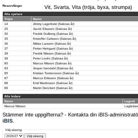
Reservfärger
Vit, Svarta, Vita (tröja, byxa, strumpa)
Alla spelare
Tröjnr
Namn
14
Jimmy Lagerkvist (Saknas år)
20
Jacob Eliasson (Saknas år)
30
Fredrik Gullberg (Saknas år)
35
Kristoffer Carlsson (Saknas år)
36
Niklas Larsson (Saknas år)
37
Petter Heingard (Saknas år)
38
Fredrik Nilsson (Saknas år)
39
Peter Lovén (Saknas år)
80
Marcus Nilsson (Saknas år)
83
Jesper Isendahl (Saknas år)
85
Kristian Torstensson (Saknas år)
87
Marcus Eriksson (Saknas år)
88
Emil Martinsson (Saknas år)
89
Martin Denckert (Saknas år)
Alla ledare
Namn
Lagroll
Marcus Nilsson
Lagledar
Stämmer inte uppgifterna? - Kontakta din iBIS-administratör
iBIS
.
Välj säsong