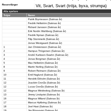
Reservfärger
Vit, Svart, Svart (tröja, byxa, strumpa)
Alla spelare
Tröjnr
Namn
Patrik Bryntesson (Saknas år)
Fredrik Hellström (Saknas år)
Rickard Jansson (Saknas år)
Erik Nordin Wahlberg (Saknas år)
Fredrik Nyman (Saknas år)
Filip Stemmerik (Saknas år)
Jonas Westgaard (Saknas år)
1
Jan Christersson (Saknas år)
2
Hampus Thögersen (Saknas år)
3
André Karlsson-Swahn (Saknas år)
4
Jonas Bergman (Saknas år)
5
Max Hellström (Saknas år)
8
Martin Norling (Saknas år)
9
Robert Reimann (Saknas år)
10
Emil Haglund (Saknas år)
11
Hendrik Ekholm (Saknas år)
12
Joackim Cronås (Saknas år)
12
Lucas Cronås (Saknas år)
12
Magnus Weideskog (Saknas år)
13
Jimmy Lindqvist (Saknas år)
16
Magnus Wiland (Saknas år)
17
Marcus Hyltbring (Saknas år)
18
Joel Hast (Saknas år)
19
Jim Rönnqvist (Saknas år)