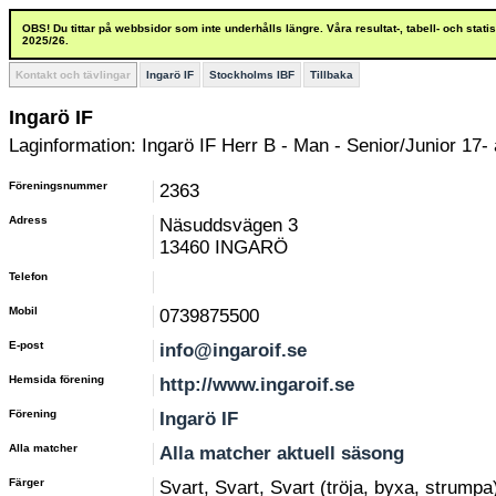
OBS! Du tittar på webbsidor som inte underhålls längre. Våra resultat-, tabell- och stat
2025/26.
Kontakt och tävlingar
Ingarö IF
Stockholms IBF
Tillbaka
Ingarö IF
Laginformation: Ingarö IF Herr B - Man - Senior/Junior 17- 
Föreningsnummer
2363
Adress
Näsuddsvägen 3
13460 INGARÖ
Telefon
Mobil
0739875500
E-post
info@ingaroif.se
Hemsida förening
http://www.ingaroif.se
Förening
Ingarö IF
Alla matcher
Alla matcher aktuell säsong
Färger
Svart, Svart, Svart (tröja, byxa, strumpa