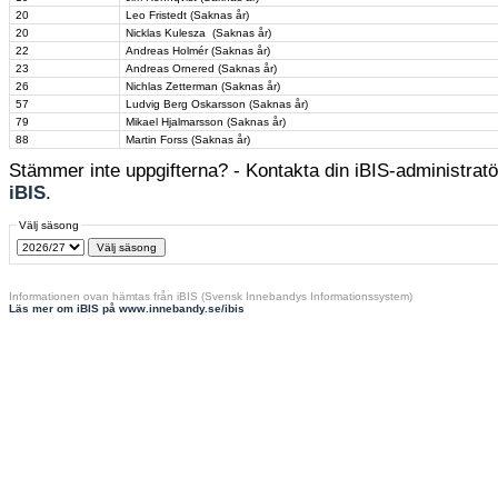
20
Leo Fristedt (Saknas år)
20
Nicklas Kulesza (Saknas år)
22
Andreas Holmér (Saknas år)
23
Andreas Ornered (Saknas år)
26
Nichlas Zetterman (Saknas år)
57
Ludvig Berg Oskarsson (Saknas år)
79
Mikael Hjalmarsson (Saknas år)
88
Martin Forss (Saknas år)
Stämmer inte uppgifterna? - Kontakta din iBIS-administratör
iBIS
.
Välj säsong
Informationen ovan hämtas från iBIS (Svensk Innebandys Informationssystem)
Läs mer om iBIS på www.innebandy.se/ibis