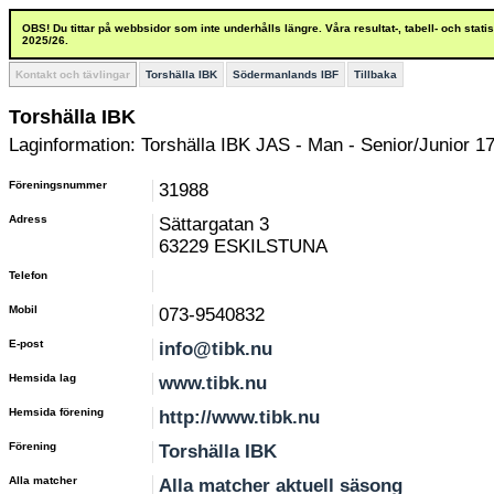
OBS! Du tittar på webbsidor som inte underhålls längre. Våra resultat-, tabell- och stat
2025/26.
Kontakt och tävlingar
Torshälla IBK
Södermanlands IBF
Tillbaka
Torshälla IBK
Laginformation: Torshälla IBK JAS - Man - Senior/Junior 17
Föreningsnummer
31988
Adress
Sättargatan 3
63229 ESKILSTUNA
Telefon
Mobil
073-9540832
E-post
info@tibk.nu
Hemsida lag
www.tibk.nu
Hemsida förening
http://www.tibk.nu
Förening
Torshälla IBK
Alla matcher
Alla matcher aktuell säsong