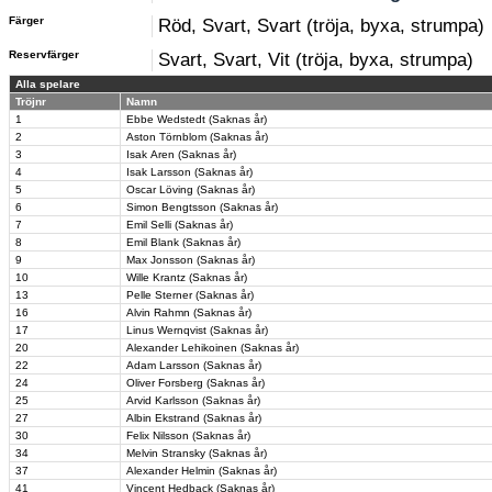
Färger
Röd, Svart, Svart (tröja, byxa, strumpa)
Reservfärger
Svart, Svart, Vit (tröja, byxa, strumpa)
Alla spelare
Tröjnr
Namn
1
Ebbe Wedstedt (Saknas år)
2
Aston Törnblom (Saknas år)
3
Isak Aren (Saknas år)
4
Isak Larsson (Saknas år)
5
Oscar Löving (Saknas år)
6
Simon Bengtsson (Saknas år)
7
Emil Selli (Saknas år)
8
Emil Blank (Saknas år)
9
Max Jonsson (Saknas år)
10
Wille Krantz (Saknas år)
13
Pelle Sterner (Saknas år)
16
Alvin Rahmn (Saknas år)
17
Linus Wernqvist (Saknas år)
20
Alexander Lehikoinen (Saknas år)
22
Adam Larsson (Saknas år)
24
Oliver Forsberg (Saknas år)
25
Arvid Karlsson (Saknas år)
27
Albin Ekstrand (Saknas år)
30
Felix Nilsson (Saknas år)
34
Melvin Stransky (Saknas år)
37
Alexander Helmin (Saknas år)
41
Vincent Hedback (Saknas år)