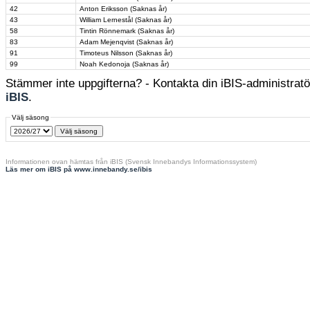
42
Anton Eriksson (Saknas år)
43
William Lernestål (Saknas år)
58
Tintin Rönnemark (Saknas år)
83
Adam Mejenqvist (Saknas år)
91
Timoteus Nilsson (Saknas år)
99
Noah Kedonoja (Saknas år)
Stämmer inte uppgifterna? - Kontakta din iBIS-administratör
iBIS
.
Välj säsong
Informationen ovan hämtas från iBIS (Svensk Innebandys Informationssystem)
Läs mer om iBIS på www.innebandy.se/ibis