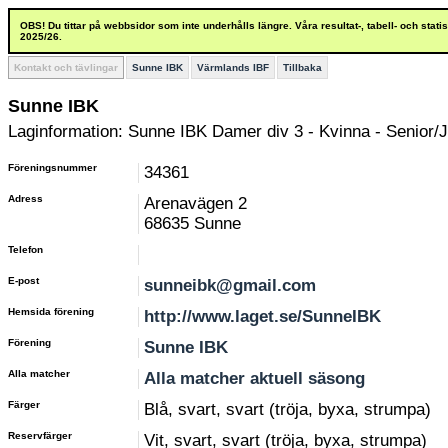
OBS! Du tittar på webbsidor som inte underhålls längre. Våra resultat-, tabell- och stat
2025/26.
Kontakt och tävlingar
Sunne IBK
Värmlands IBF
Tillbaka
Sunne IBK
Laginformation: Sunne IBK Damer div 3 - Kvinna - Senior/J
Föreningsnummer
34361
Adress
Arenavägen 2
68635 Sunne
Telefon
E-post
sunneibk@gmail.com
Hemsida förening
http://www.laget.se/SunneIBK
Förening
Sunne IBK
Alla matcher
Alla matcher aktuell säsong
Färger
Blå, svart, svart (tröja, byxa, strumpa)
Reservfärger
Vit, svart, svart (tröja, byxa, strumpa)