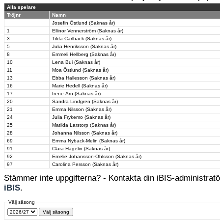
Alla spelare
Tröjnr
Namn
Josefin Östlund (Saknas år)
1
Ellinor Vennerström (Saknas år)
3
Tilda Carlbäck (Saknas år)
5
Julia Henriksson (Saknas år)
8
Emmeli Hellberg (Saknas år)
10
Lena Bui (Saknas år)
11
Moa Östlund (Saknas år)
13
Ebba Hallesson (Saknas år)
16
Marie Hedell (Saknas år)
17
Irene Arn (Saknas år)
20
Sandra Lindgren (Saknas år)
21
Emma Nilsson (Saknas år)
24
Julia Frykemo (Saknas år)
25
Matilda Larstorp (Saknas år)
28
Johanna Nilsson (Saknas år)
69
Emma Nyback-Melin (Saknas år)
91
Clara Hagelin (Saknas år)
92
Emelie Johansson-Ohlsson (Saknas år)
97
Carolina Persson (Saknas år)
Stämmer inte uppgifterna? - Kontakta din iBIS-administratör
iBIS
.
Välj säsong