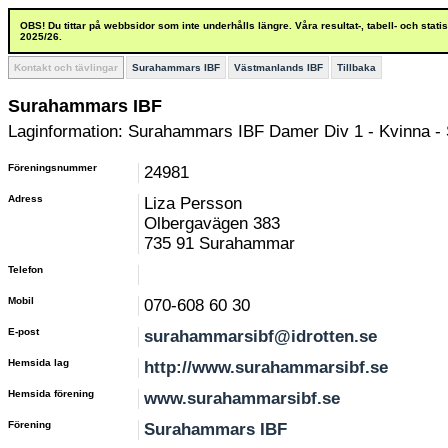
OBS! Du tittar på webbsidor som inte underhålls längre. Våra resultat-, tabell- och stat
2025/26.
Kontakt och tävlingar
Surahammars IBF
Västmanlands IBF
Tillbaka
Surahammars IBF
Laginformation: Surahammars IBF Damer Div 1 - Kvinna - S
Föreningsnummer
24981
Adress
Liza Persson
Olbergavägen 383
735 91 Surahammar
Telefon
Mobil
070-608 60 30
E-post
surahammarsibf@idrotten.se
Hemsida lag
http://www.surahammarsibf.se
Hemsida förening
www.surahammarsibf.se
Förening
Surahammars IBF