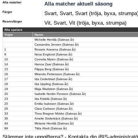
Alla matcher
Alla matcher aktuell säsong
Färger
Svart, Svart, Svart (tröja, byxa, strumpa
Reservfärger
Vit, Svart, Vit (tröja, byxa, strumpa)
Alla spelare
Tröjnr
Namn
Michelle Hentilä (Saknas år)
Cassandra Jensen (Saknas år)
1
Rosario Aravena (Saknas år)
9
Nova Englund (Saknas år)
10
Cornelia Myren (Saknas år)
14
Hanna Zaar (Saknas år)
15
Filippa Berg (Saknas år)
16
Miranda Pettersson (Saknas år)
17
Ida Cederblad (Saknas år)
18
Ida Uppling (Saknas år)
19
Maja Wadstein (Saknas år)
20
Isabelle Nordin Persson (Saknas år)
23
Ida Kiiskilä (Saknas år)
25
Emilia Isaksson (Saknas år)
26
Clara Carlsson (Saknas år)
33
Thea Bragner Mokko (Saknas år)
36
Amelie Söderbäck (Saknas år)
44
Melanie Hentilä (Saknas år)
99
Tilda Abelt (Saknas år)
Stämmer inte uppgifterna? - Kontakta din iBIS-administratör