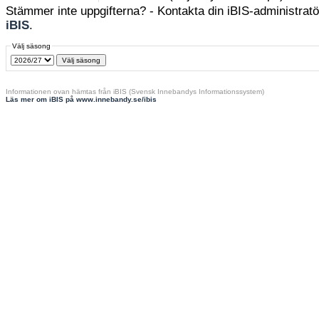
Stämmer inte uppgifterna? - Kontakta din iBIS-administratör
iBIS
.
Välj säsong
Informationen ovan hämtas från iBIS (Svensk Innebandys Informationssystem)
Läs mer om iBIS på www.innebandy.se/ibis