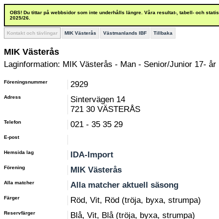
OBS! Du tittar på webbsidor som inte underhålls längre. Våra resultat-, tabell- och stat
2025/26.
Kontakt och tävlingar
MIK Västerås
Västmanlands IBF
Tillbaka
MIK Västerås
Laginformation: MIK Västerås - Man - Senior/Junior 17- år
Föreningsnummer
2929
Adress
Sintervägen 14
721 30 VÄSTERÅS
Telefon
021 - 35 35 29
E-post
Hemsida lag
IDA-Import
Förening
MIK Västerås
Alla matcher
Alla matcher aktuell säsong
Färger
Röd, Vit, Röd (tröja, byxa, strumpa)
Reservfärger
Blå, Vit, Blå (tröja, byxa, strumpa)