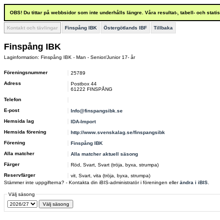
OBS! Du tittar på webbsidor som inte underhålls längre. Våra resultat-, tabell- och stat
Kontakt och tävlingar
Finspång IBK
Östergötlands IBF
Tillbaka
Finspång IBK
Laginformation: Finspång IBK - Man - Senior/Junior 17- år
Föreningsnummer
25789
Adress
Postbox 44
61222 FINSPÅNG
Telefon
E-post
Info@finspangsibk.se
Hemsida lag
IDA-Import
Hemsida förening
http://www.svenskalag.se/finspangsibk
Förening
Finspång IBK
Alla matcher
Alla matcher aktuell säsong
Färger
Röd, Svart, Svart (tröja, byxa, strumpa)
Reservfärger
vit, Svart, vita (tröja, byxa, strumpa)
Stämmer inte uppgifterna? - Kontakta din iBIS-administratör i föreningen eller
ändra i iBIS
.
Välj säsong