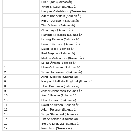
Elliot Björn (Saknas år)
Viktor Eriksson (Saknas år)
Hampus Gabrielsson (Saknas år)
Adam Hannerfors (Saknas år)
Ruben Jonsson (Saknas år)
Tim Karlsson (Saknas år)
Albin Linjer (Saknas år)
Hampus Niklasson (Saknas år)
Ludwig Persson (Saknas år)
Liam Pettersson (Saknas år)
David Rosell (Saknas år)
Emil Treptow (Saknas år)
Markus Wallenbeck (Saknas år)
Lukas Åhman (Saknas år)
1
Linus Oskarsson (Saknas år)
2
Simon Johansson (Saknas år)
3
Arvid Rydström (Saknas år)
6
Hampus Lindkvist Berglund (Saknas år)
9
Theo Berntsson (Saknas år)
9
Jesper Johansson (Saknas år)
10
André Boman (Saknas år)
10
Elvis Jonsson (Saknas år)
11
David Andresen (Saknas år)
12
Adam Persson (Saknas år)
13
Sigge Stövegård (Saknas år)
15
Tim Andersson (Saknas år)
16
Sondre Lindqvist (Saknas år)
17
Neo Flood (Saknas år)