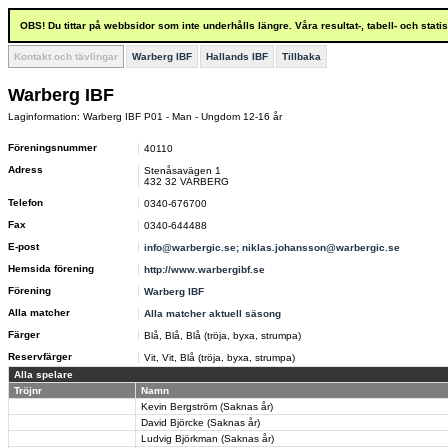
OBS! Du tittar på webbsidor som inte underhålls längre. Våra resultat-, tabell- och stat
Kontakt och tävlingar
Warberg IBF
Hallands IBF
Tillbaka
Warberg IBF
Laginformation: Warberg IBF P01 - Man - Ungdom 12-16 år
Föreningsnummer
40110
Adress
Stenåsavägen 1
432 32 VARBERG
Telefon
0340-676700
Fax
0340-644488
E-post
info@warbergic.se; niklas.johansson@warbergic.se
Hemsida förening
http://www.warbergibf.se
Förening
Warberg IBF
Alla matcher
Alla matcher aktuell säsong
Färger
Blå, Blå, Blå (tröja, byxa, strumpa)
Reservfärger
Vit, Vit, Blå (tröja, byxa, strumpa)
Alla spelare
Tröjnr
Namn
Kevin Bergström (Saknas år)
David Björcke (Saknas år)
Ludvig Björkman (Saknas år)