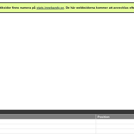
istiksidor finns numera på
stats.innebandy.se
. De här webbsidorna kommer att avvecklas eft
Position