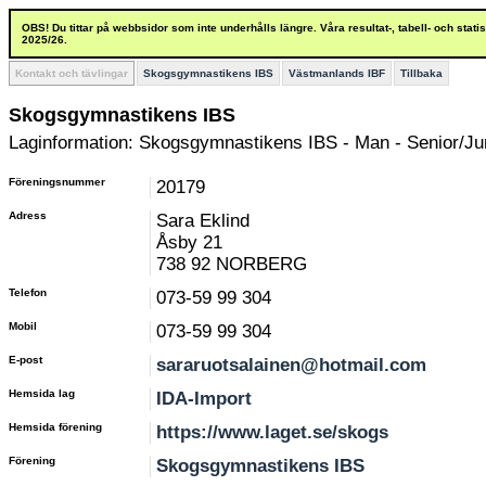
OBS! Du tittar på webbsidor som inte underhålls längre. Våra resultat-, tabell- och stat
2025/26.
Kontakt och tävlingar
Skogsgymnastikens IBS
Västmanlands IBF
Tillbaka
Skogsgymnastikens IBS
Laginformation: Skogsgymnastikens IBS - Man - Senior/Jun
Föreningsnummer
20179
Adress
Sara Eklind
Åsby 21
738 92 NORBERG
Telefon
073-59 99 304
Mobil
073-59 99 304
E-post
sararuotsalainen@hotmail.com
Hemsida lag
IDA-Import
Hemsida förening
https://www.laget.se/skogs
Förening
Skogsgymnastikens IBS