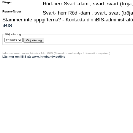
Färger
Röd-herr Svart -dam , svart, svart (tröja
Reservfärger
Svart- herr Röd -dam , svart, svart (tröj
Stämmer inte uppgifterna? - Kontakta din iBIS-administratör
iBIS
.
Välj säsong
Informationen ovan hämtas från iBIS (Svensk Innebandys Informationssystem)
Läs mer om iBIS på www.innebandy.se/ibis