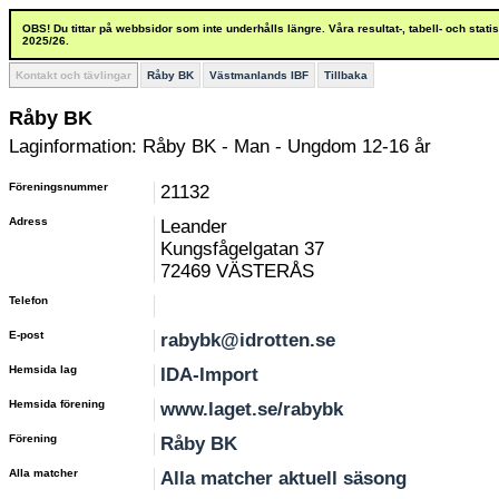
OBS! Du tittar på webbsidor som inte underhålls längre. Våra resultat-, tabell- och stat
2025/26.
Kontakt och tävlingar
Råby BK
Västmanlands IBF
Tillbaka
Råby BK
Laginformation: Råby BK - Man - Ungdom 12-16 år
Föreningsnummer
21132
Adress
Leander
Kungsfågelgatan 37
72469 VÄSTERÅS
Telefon
E-post
rabybk@idrotten.se
Hemsida lag
IDA-Import
Hemsida förening
www.laget.se/rabybk
Förening
Råby BK
Alla matcher
Alla matcher aktuell säsong