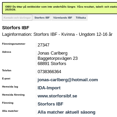
OBS! Du tittar på webbsidor som inte underhålls längre. Våra resultat-, tabell- och stat
2025/26.
Kontakt och tävlingar
Storfors IBF
Värmlands IBF
Tillbaka
Storfors IBF
Laginformation: Storfors IBF - Kvinna - Ungdom 12-16 år
Föreningsnummer
27347
Adress
Jonas Carlberg
Baggetorpsvägen 23
68891 Storfors
Telefon
0738366364
E-post
jonas-carlberg@hotmail.com
Hemsida lag
IDA-Import
Hemsida förening
www.storforsibf.se
Förening
Storfors IBF
Alla matcher
Alla matcher aktuell säsong