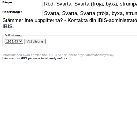
Färger
Röd, Svarta, Svarta (tröja, byxa, strump
Reservfärger
Svarta, Svarta, Svarta (tröja, byxa, str
Stämmer inte uppgifterna? - Kontakta din iBIS-administratör
iBIS
.
Välj säsong
Informationen ovan hämtas från iBIS (Svensk Innebandys Informationssystem)
Läs mer om iBIS på www.innebandy.se/ibis