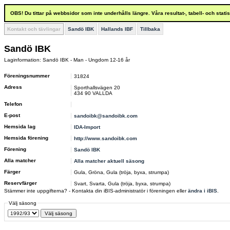
OBS! Du tittar på webbsidor som inte underhålls längre. Våra resultat-, tabell- och stat
Kontakt och tävlingar
Sandö IBK
Hallands IBF
Tillbaka
Sandö IBK
Laginformation: Sandö IBK - Man - Ungdom 12-16 år
Föreningsnummer
31824
Adress
Sporthallsvägen 20
434 90 VALLDA
Telefon
E-post
sandoibk@sandoibk.com
Hemsida lag
IDA-Import
Hemsida förening
http://www.sandoibk.com
Förening
Sandö IBK
Alla matcher
Alla matcher aktuell säsong
Färger
Gula, Gröna, Gula (tröja, byxa, strumpa)
Reservfärger
Svart, Svarta, Gula (tröja, byxa, strumpa)
Stämmer inte uppgifterna? - Kontakta din iBIS-administratör i föreningen eller
ändra i iBIS
.
Välj säsong