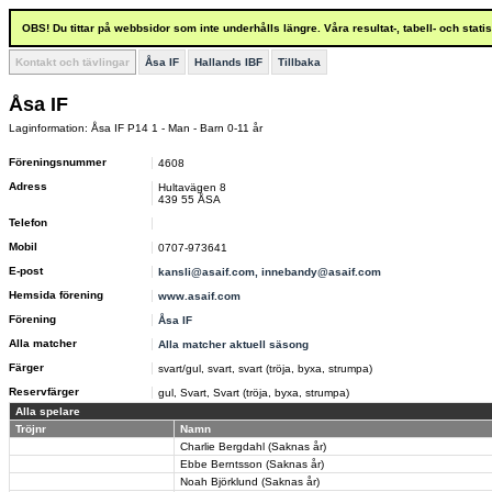
OBS! Du tittar på webbsidor som inte underhålls längre. Våra resultat-, tabell- och stat
Kontakt och tävlingar
Åsa IF
Hallands IBF
Tillbaka
Åsa IF
Laginformation: Åsa IF P14 1 - Man - Barn 0-11 år
Föreningsnummer
4608
Adress
Hultavägen 8
439 55 ÅSA
Telefon
Mobil
0707-973641
E-post
kansli@asaif.com, innebandy@asaif.com
Hemsida förening
www.asaif.com
Förening
Åsa IF
Alla matcher
Alla matcher aktuell säsong
Färger
svart/gul, svart, svart (tröja, byxa, strumpa)
Reservfärger
gul, Svart, Svart (tröja, byxa, strumpa)
Alla spelare
Tröjnr
Namn
Charlie Bergdahl (Saknas år)
Ebbe Berntsson (Saknas år)
Noah Björklund (Saknas år)