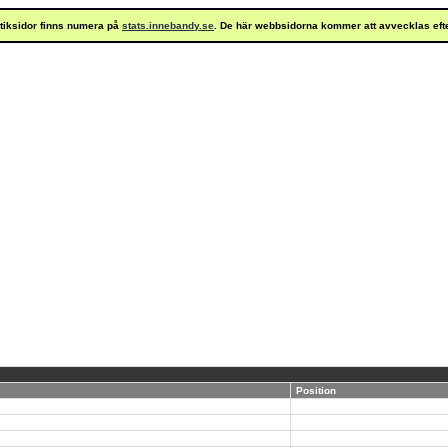
istiksidor finns numera på
stats.innebandy.se
. De här webbsidorna kommer att avvecklas eft
Position