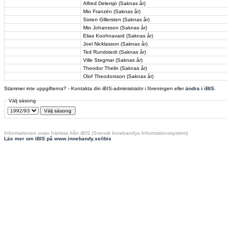
Alfred Delersjö (Saknas år)
Mio Franzén (Saknas år)
Sixten Gillersten (Saknas år)
Mio Johansson (Saknas år)
Elias Koohnavard (Saknas år)
Joel Nicklasson (Saknas år)
Ted Rundstedt (Saknas år)
Ville Stegmar (Saknas år)
Theodor Thelin (Saknas år)
Olof Theodorsson (Saknas år)
Stämmer inte uppgifterna? - Kontakta din iBIS-administratör i föreningen eller
ändra i iBIS
.
Välj säsong
Informationen ovan hämtas från iBIS (Svensk Innebandys Informationssystem)
Läs mer om iBIS på www.innebandy.se/ibis