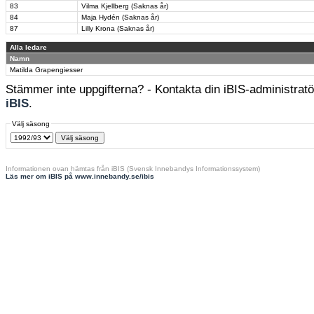
83
Vilma Kjellberg (Saknas år)
84
Maja Hydén (Saknas år)
87
Lilly Krona (Saknas år)
Alla ledare
Namn
Matilda Grapengiesser
Stämmer inte uppgifterna? - Kontakta din iBIS-administratör
iBIS
.
Välj säsong
Informationen ovan hämtas från iBIS (Svensk Innebandys Informationssystem)
Läs mer om iBIS på www.innebandy.se/ibis