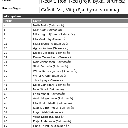
Rödvit, Röd, Röd (tröja, byxa, strumpa)
Reservfärger
Gråvit, Vit, Vit (tröja, byxa, strumpa)
Alla spelare
Tröjnr
Namn
4
Nellie Malm (Saknas år)
6
Nike Slätt (Saknas år)
8
Milla Lager Sjöberg (Saknas år)
10
Elin Wadenby (Saknas år)
11
Klara Björklund (Saknas år)
24
Agnes Winters (Saknas år)
28
Emelie Jönsson (Saknas år)
32
Emma Westerberg (Saknas år)
34
Maja Johansson (Saknas år)
35
Sigrid Wassén (Saknas år)
37
Wilma Grapengiesser (Saknas år)
39
Wilma Rhodin (Saknas år)
40
Tilda Ljunge (Saknas år)
41
Ester Ljungdahl (Saknas år)
42
Moa Näzell (Saknas år)
43
Leah Modig (Saknas år)
45
Astrid Magnusson (Saknas år)
46
Elin Castenbladh (Saknas år)
47
Mathilde Bonnedal (Saknas år)
51
Freja Dahl (Saknas år)
60
Vilma Essle (Saknas år)
63
Freja Andersson (Saknas år)
67
Ebba Törnquist (Saknas år)