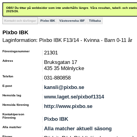
OBS! Du tittar på webbsidor som inte underhålls längre. Våra resultat-, tabell- och stat
2025/26.
Kontakt och tävlingar
Pixbo IBK
Västsvenska IBF
Tillbaka
Pixbo IBK
Laginformation: Pixbo IBK F13/14 - Kvinna - Barn 0-11 år
Föreningsnummer
21301
Adress
Bruksgatan 17
435 35 Mölnlycke
Telefon
031-880858
E-post
kansli@pixbo.se
Hemsida lag
www.laget.se/pixbof1314
Hemsida förening
http://www.pixbo.se
Kontaktperson
Förening
Pixbo IBK
Alla matcher
Alla matcher aktuell säsong
Färger