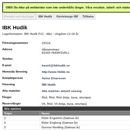
OBS! Du tittar på webbsidor som inte underhålls längre. Våra resultat-, tabell- och stat
Kontakt och tävlingar
IBK Hudik
Gävleborgs IBF
Tillbaka
IBK Hudik
Laginformation: IBK Hudik P12 - Man - Ungdom 12-16 år
Föreningsnummer
25519
Adress
Håstaholmen
82444 HUDIKSVALL
Telefon
E-post
kansli@ibkhudik.se
Hemsida förening
http://www.hbibk.nu
Kontaktperson
Askur Einarsson
Förening
IBK Hudik
Alla matcher
Alla matcher aktuell säsong
Färger
Röd, Röd, Röd (tröja, byxa, strumpa)
Reservfärger
Vit, Röd, Vit (tröja, byxa, strumpa)
Alla spelare
Tröjnr
Namn
2
Ebbe Engström (Saknas år)
4
Ebbe Engberg (Saknas år)
5
Gunnar Nordling (Saknas år)