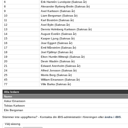
6
Erik Hamrén Lundqvist (Saknas år)
8
Alexander Byrberg-Brolin (Saknas år)
9
Axel Karlsson (Saknas år)
10
Liam Bergsman (Saknas år)
11
Karl Boström (Saknas år)
12
Axel Bylin (Saknas år)
13
Dennis Holmberg Karlsson (Saknas år)
14
August Evelén (Saknas år)
15
Kasper Ljung (Saknas år)
16
Joar Eggert (Saknas år)
17
Emil Månström (Saknas år)
18
Joel Fjällmyr (Saknas år)
19
Elton Humlin-Wittesjö (Saknas år)
20
Devin Wadén (Saknas år)
21
Edward Arenholm (Saknas år)
24
Alfred Jonsson (Saknas år)
25
Morris Berg (Saknas år)
45
William Einarsson (Saknas år)
77
Ville Barka (Saknas år)
Alla ledare
Namn
Askur Einarsson
Tobias Karlsson
Elin Bergsman
Stämmer inte uppgifterna? - Kontakta din iBIS-administratör i föreningen eller
ändra i iBIS
.
Välj säsong