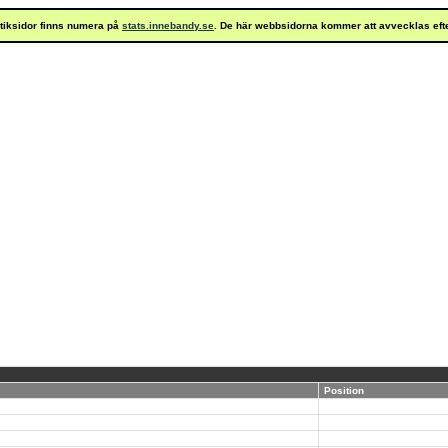
istiksidor finns numera på
stats.innebandy.se
. De här webbsidorna kommer att avvecklas eft
Position