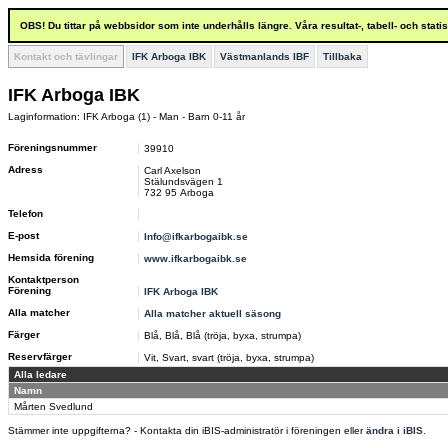
OBS! Du tittar på webbsidor som inte underhålls längre. Våra resultat-, tabell- och stat
Kontakt och tävlingar
IFK Arboga IBK
Västmanlands IBF
Tillbaka
IFK Arboga IBK
Laginformation: IFK Arboga (1) - Man - Barn 0-11 år
Föreningsnummer
39910
Adress
Carl Axelson
Stälundsvägen 1
732 95 Arboga
Telefon
E-post
Info@ifkarbogaibk.se
Hemsida förening
www.ifkarbogaibk.se
Kontaktperson
Förening
IFK Arboga IBK
Alla matcher
Alla matcher aktuell säsong
Färger
Blå, Blå, Blå (tröja, byxa, strumpa)
Reservfärger
Vit, Svart, svart (tröja, byxa, strumpa)
Alla ledare
Namn
Mårten Svedlund
Stämmer inte uppgifterna? - Kontakta din iBIS-administratör i föreningen eller
ändra i iBIS
.