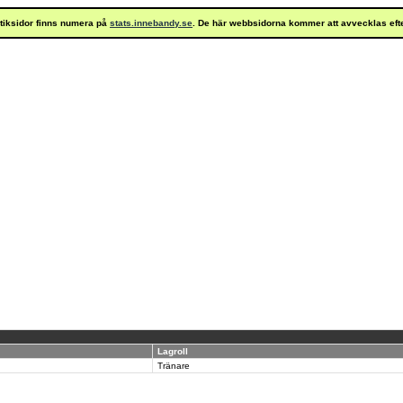
istiksidor finns numera på
stats.innebandy.se
. De här webbsidorna kommer att avvecklas eft
Lagroll
Tränare