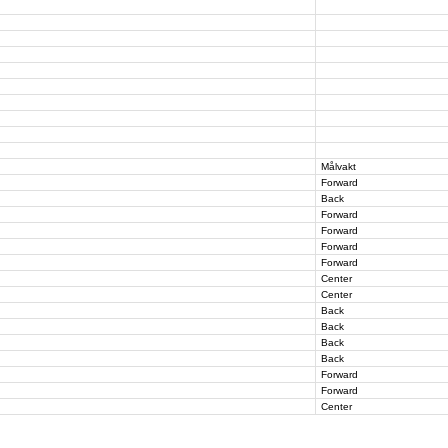
Målvakt
Forward
Back
Forward
Forward
Forward
Forward
Center
Center
Back
Back
Back
Back
Forward
Forward
Center