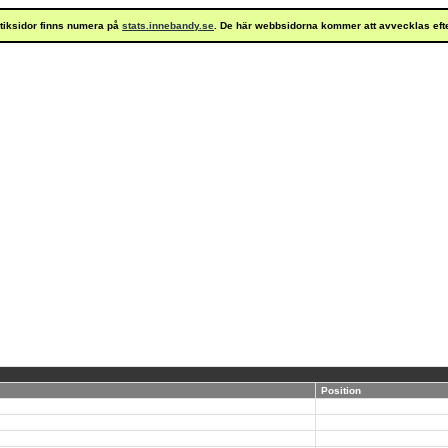
istiksidor finns numera på
stats.innebandy.se
. De här webbsidorna kommer att avvecklas eft
Position