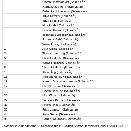
Emma Hammarqvist (Saknas år)
Nathalie Jernberg (Saknas år)
Rebecka Johansson (Saknas år)
Tuva Kemetli (Saknas år)
Tuva Lind (Saknas år)
Moa Lindell (Saknas år)
Felicia Silvernäs (Saknas år)
Josefine Svensson (Saknas år)
Johanna Sääf (Saknas år)
Wilma Öberg (Saknas år)
1
Alva Olson (Saknas år)
2
Tindra Lundberg (Saknas år)
5
Elina Lindholm (Saknas år)
7
Wilma Hultström (Saknas år)
8
Viona Lindqvist (Saknas år)
10
Alicia Äng (Saknas år)
11
Isabella Nordlund (Saknas år)
13
Hanna Adamsson-Loreby (Saknas år)
17
Elin Blomqvist (Saknas år)
18
Emma Hedlund (Saknas år)
26
Linn Wester (Saknas år)
29
Vanessa Permatz (Saknas år)
37
Felicia Holm (Saknas år)
39
Frida Jansson (Saknas år)
43
Alma Seger (Saknas år)
99
Hanna Woxmark (Saknas år)
Stämmer inte uppgifterna? - Kontakta din iBIS-administratör i föreningen eller
ändra i iBIS
.