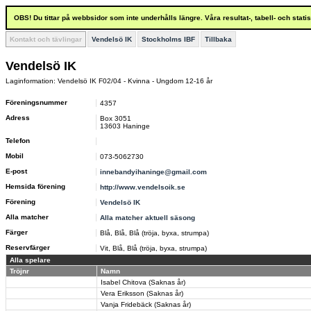
OBS! Du tittar på webbsidor som inte underhålls längre. Våra resultat-, tabell- och stat
Kontakt och tävlingar
Vendelsö IK
Stockholms IBF
Tillbaka
Vendelsö IK
Laginformation: Vendelsö IK F02/04 - Kvinna - Ungdom 12-16 år
Föreningsnummer
4357
Adress
Box 3051
13603 Haninge
Telefon
Mobil
073-5062730
E-post
innebandyihaninge@gmail.com
Hemsida förening
http://www.vendelsoik.se
Förening
Vendelsö IK
Alla matcher
Alla matcher aktuell säsong
Färger
Blå, Blå, Blå (tröja, byxa, strumpa)
Reservfärger
Vit, Blå, Blå (tröja, byxa, strumpa)
Alla spelare
Tröjnr
Namn
Isabel Chitova (Saknas år)
Vera Eriksson (Saknas år)
Vanja Fridebäck (Saknas år)