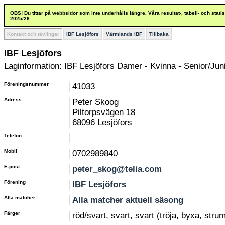
OBS! Du tittar på webbsidor som inte underhålls längre. Våra resultat-, tabell- och stat
2025/26.
Kontakt och tävlingar
IBF Lesjöfors
Värmlands IBF
Tillbaka
IBF Lesjöfors
Laginformation: IBF Lesjöfors Damer - Kvinna - Senior/Juni
Föreningsnummer
41033
Adress
Peter Skoog
Piltorpsvägen 18
68096 Lesjöfors
Telefon
Mobil
0702989840
E-post
peter_skog@telia.com
Förening
IBF Lesjöfors
Alla matcher
Alla matcher aktuell säsong
Färger
röd/svart, svart, svart (tröja, byxa, stru