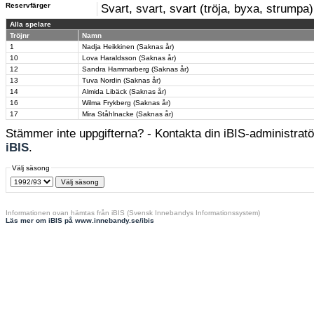
Reservfärger
Svart, svart, svart (tröja, byxa, strumpa)
Alla spelare
Tröjnr
Namn
1
Nadja Heikkinen (Saknas år)
10
Lova Haraldsson (Saknas år)
12
Sandra Hammarberg (Saknas år)
13
Tuva Nordin (Saknas år)
14
Almida Libäck (Saknas år)
16
Wilma Frykberg (Saknas år)
17
Mira Ståhlnacke (Saknas år)
Stämmer inte uppgifterna? - Kontakta din iBIS-administratör
iBIS
.
Välj säsong
Informationen ovan hämtas från iBIS (Svensk Innebandys Informationssystem)
Läs mer om iBIS på www.innebandy.se/ibis