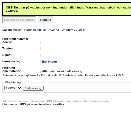
OBS! Du tittar på webbsidor som inte underhålls längre. Våra resultat-, tabell- och stat
2025/26.
Kontakt och tävlingar
Tillbaka
Laginformation: Hälsinglands IBF - Kvinna - Ungdom 12-16 år
Föreningsnummer
Adress
Telefon
E-post
Hemsida lag
IDA-Import
Förening
Alla matcher
Alla matcher aktuell säsong
Stämmer inte uppgifterna? - Kontakta din iBIS-administratör i föreningen eller
ändra i iBIS
.
Välj säsong
Informationen ovan hämtas från iBIS (Svensk Innebandys Informationssystem)
Läs mer om iBIS på www.innebandy.se/ibis