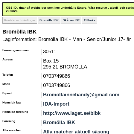
OBS! Du tittar på webbsidor som inte underhålls längre. Våra resultat-, tabell- och stat
2025/26.
Kontakt och tävlingar
Bromölla IBK
Skånes IBF
Tillbaka
Bromölla IBK
Laginformation: Bromölla IBK - Man - Senior/Junior 17- år
Föreningsnummer
30511
Adress
Box 15
295 21 BROMÖLLA
Telefon
0703749866
Mobil
0703749866
E-post
Bromollainnebandy@gmail.com
Hemsida lag
IDA-Import
Hemsida förening
http://www.laget.se/bibk
Förening
Bromölla IBK
Alla matcher
Alla matcher aktuell säsong