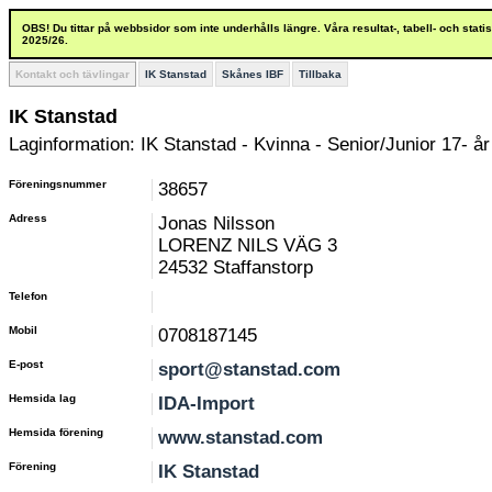
OBS! Du tittar på webbsidor som inte underhålls längre. Våra resultat-, tabell- och stat
2025/26.
Kontakt och tävlingar
IK Stanstad
Skånes IBF
Tillbaka
IK Stanstad
Laginformation: IK Stanstad - Kvinna - Senior/Junior 17- år
Föreningsnummer
38657
Adress
Jonas Nilsson
LORENZ NILS VÄG 3
24532 Staffanstorp
Telefon
Mobil
0708187145
E-post
sport@stanstad.com
Hemsida lag
IDA-Import
Hemsida förening
www.stanstad.com
Förening
IK Stanstad