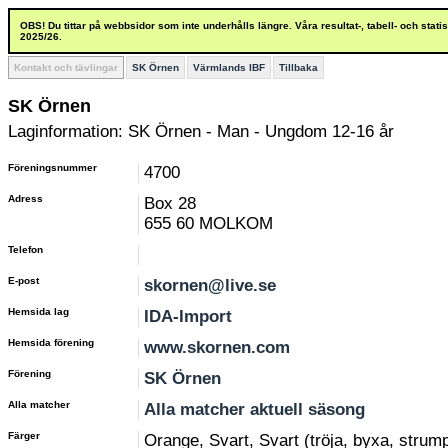
OBS! Du tittar på webbsidor som inte underhålls längre. Våra resultat-, tabell- och stat
2025/26.
Kontakt och tävlingar
SK Örnen
Värmlands IBF
Tillbaka
SK Örnen
Laginformation: SK Örnen - Man - Ungdom 12-16 år
Föreningsnummer
4700
Adress
Box 28
655 60 MOLKOM
Telefon
E-post
skornen@live.se
Hemsida lag
IDA-Import
Hemsida förening
www.skornen.com
Förening
SK Örnen
Alla matcher
Alla matcher aktuell säsong
Färger
Orange, Svart, Svart (tröja, byxa, strum