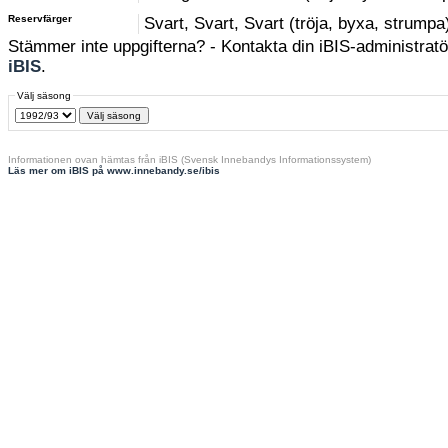
Reservfärger
Svart, Svart, Svart (tröja, byxa, strumpa
Stämmer inte uppgifterna? - Kontakta din iBIS-administratör
iBIS
.
Välj säsong
Informationen ovan hämtas från iBIS (Svensk Innebandys Informationssystem)
Läs mer om iBIS på www.innebandy.se/ibis