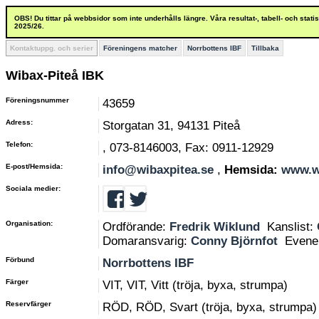
OBS! Du tittar på webbsidor som inte underhålls längre. Våra resultat-, tabell- och stat
2025/26.
Kontaktuppg. och serier
Föreningens matcher
Norrbottens IBF
Tillbaka
Wibax-Piteå IBK
Föreningsnummer
43659
Adress:
Storgatan 31, 94131 Piteå
Telefon:
, 073-8146003, Fax: 0911-12929
E-post/Hemsida:
info@wibaxpitea.se
,
Hemsida:
www.w
Sociala medier:
Organisation:
Ordförande:
Fredrik Wiklund
Kanslist:
Domaransvarig:
Conny Björnfot
Evene
Förbund
Norrbottens IBF
Färger
VIT, VIT, Vitt (tröja, byxa, strumpa)
Reservfärger
RÖD, RÖD, Svart (tröja, byxa, strumpa)