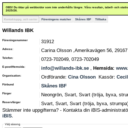
OBS! Du tittar på webbsidor som inte underhålls längre. Våra resultat-, tabell- och stat
2025/26.
Kontaktuppg. och serier
Föreningens matcher
Skånes IBF
Tillbaka
Willands IBK
Föreningsnummer
31912
Adress:
Carina Olsson ,Amerikavägen 56, 29167 
Telefon:
0723-702049, 0723-702049
E-post/Hemsida:
info@willands-ibk.se
,
Hemsida:
www.
Organisation:
Ordförande:
Cina Olsson
Kassör:
Ceci
Förbund
Skånes IBF
Färger
Neongrön, Svart, Svart (tröja, byxa, str
Reservfärger
Svart, Svart, Svart (tröja, byxa, strumpa
Stämmer inte uppgifterna? - Kontakta din iBIS-administratör
iBIS
.
Välj säsong