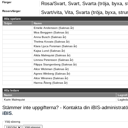
Färger
Rosa/Svart, Svart, Svarta (tröja, byxa, 
Reservfärger
Svart/vita, Vita, Svarta (tröja, byxa, str
Alla spelare
Tröjnr
Namn
Emelie Andersson (Saknas år)
Moa Berggren (Saknas år)
Anna Busch (Saknas år)
Thelma Kovats (Saknas år)
Klara Ljuca Forsman (Saknas år)
Kajsa Lund (Saknas år)
Alida Malmquist (Saknas år)
Linnea Petersson (Saknas år)
Filippa Stangenberg (Saknas år)
Alice Wickman (Saknas år)
Agnes Winberg (Saknas år)
Alice Winsnes (Saknas år)
Hanna Åberg (Saknas år)
Alla ledare
Namn
Lagroll
Karin Malmquist
Lagled
Stämmer inte uppgifterna? - Kontakta din iBIS-administratör
iBIS
.
Välj säsong