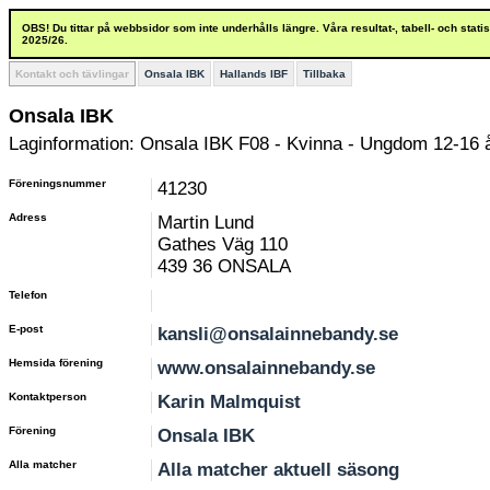
OBS! Du tittar på webbsidor som inte underhålls längre. Våra resultat-, tabell- och stat
2025/26.
Kontakt och tävlingar
Onsala IBK
Hallands IBF
Tillbaka
Onsala IBK
Laginformation: Onsala IBK F08 - Kvinna - Ungdom 12-16 
Föreningsnummer
41230
Adress
Martin Lund
Gathes Väg 110
439 36 ONSALA
Telefon
E-post
kansli@onsalainnebandy.se
Hemsida förening
www.onsalainnebandy.se
Kontaktperson
Karin Malmquist
Förening
Onsala IBK
Alla matcher
Alla matcher aktuell säsong