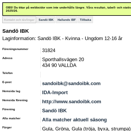
OBS! Du tittar på webbsidor som inte underhålls längre. Våra resultat-, tabell- och stat
2025/26.
Kontakt och tävlingar
Sandö IBK
Hallands IBF
Tillbaka
Sandö IBK
Laginformation: Sandö IBK - Kvinna - Ungdom 12-16 år
Föreningsnummer
31824
Adress
Sporthallsvägen 20
434 90 VALLDA
Telefon
E-post
sandoibk@sandoibk.com
Hemsida lag
IDA-Import
Hemsida förening
http://www.sandoibk.com
Förening
Sandö IBK
Alla matcher
Alla matcher aktuell säsong
Färger
Gula, Gröna, Gula (tröja, byxa, strumpa)