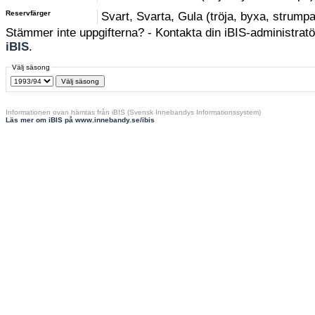
Reservfärger
Svart, Svarta, Gula (tröja, byxa, strumpa
Stämmer inte uppgifterna? - Kontakta din iBIS-administratör
iBIS
.
Välj säsong
Informationen ovan hämtas från iBIS (Svensk Innebandys Informationssystem)
Läs mer om iBIS på www.innebandy.se/ibis