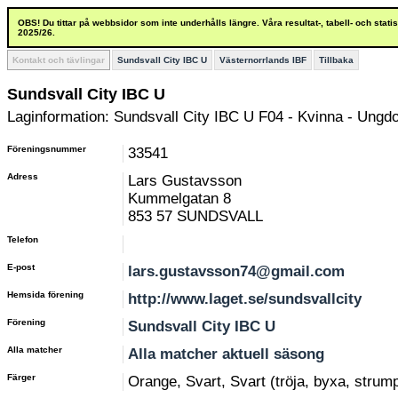
OBS! Du tittar på webbsidor som inte underhålls längre. Våra resultat-, tabell- och stat
2025/26.
Kontakt och tävlingar
Sundsvall City IBC U
Västernorrlands IBF
Tillbaka
Sundsvall City IBC U
Laginformation: Sundsvall City IBC U F04 - Kvinna - Ungd
Föreningsnummer
33541
Adress
Lars Gustavsson
Kummelgatan 8
853 57 SUNDSVALL
Telefon
E-post
lars.gustavsson74@gmail.com
Hemsida förening
http://www.laget.se/sundsvallcity
Förening
Sundsvall City IBC U
Alla matcher
Alla matcher aktuell säsong
Färger
Orange, Svart, Svart (tröja, byxa, strum