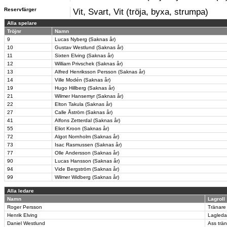
Reservfärger
Vit, Svart, Vit (tröja, byxa, strumpa)
Alla spelare
Tröjnr
Namn
9
Lucas Nyberg (Saknas år)
10
Gustav Westlund (Saknas år)
11
Sixten Elving (Saknas år)
12
William Privschek (Saknas år)
13
Alfred Henriksson Persson (Saknas år)
14
Ville Modén (Saknas år)
19
Hugo Hillberg (Saknas år)
21
Wilmer Hansemyr (Saknas år)
22
Elton Takula (Saknas år)
27
Calle Åström (Saknas år)
41
Alfons Zetterdal (Saknas år)
55
Eliot Kroon (Saknas år)
72
Algot Nornholm (Saknas år)
73
Isac Rasmussen (Saknas år)
77
Olle Andersson (Saknas år)
90
Lucas Hansson (Saknas år)
94
Vide Bergström (Saknas år)
99
Wilmer Widberg (Saknas år)
Alla ledare
Namn
Lagroll
Roger Persson
Tränare
Henrik Elving
Lagleda
Daniel Westlund
Ass trä