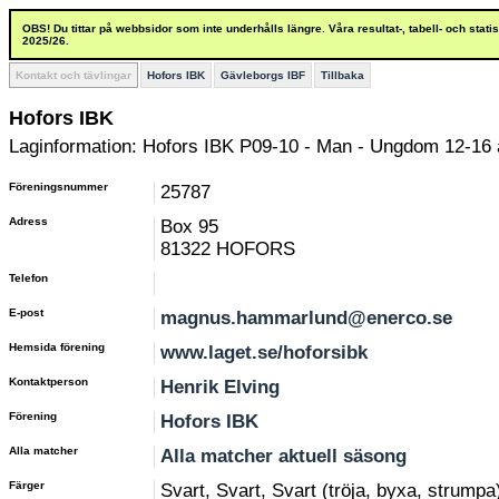
OBS! Du tittar på webbsidor som inte underhålls längre. Våra resultat-, tabell- och stat
2025/26.
Kontakt och tävlingar
Hofors IBK
Gävleborgs IBF
Tillbaka
Hofors IBK
Laginformation: Hofors IBK P09-10 - Man - Ungdom 12-16 
Föreningsnummer
25787
Adress
Box 95
81322 HOFORS
Telefon
E-post
magnus.hammarlund@enerco.se
Hemsida förening
www.laget.se/hoforsibk
Kontaktperson
Henrik Elving
Förening
Hofors IBK
Alla matcher
Alla matcher aktuell säsong
Färger
Svart, Svart, Svart (tröja, byxa, strumpa