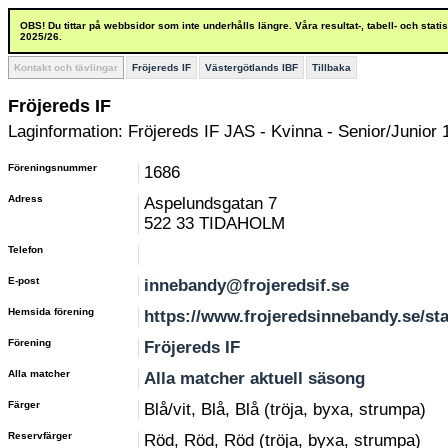
OBS! Du tittar på webbsidor som inte underhålls längre. Våra resultat-, tabell- och stat
2025/26.
Kontakt och tävlingar
Fröjereds IF
Västergötlands IBF
Tillbaka
Fröjereds IF
Laginformation: Fröjereds IF JAS - Kvinna - Senior/Junior 
Föreningsnummer
1686
Adress
Aspelundsgatan 7
522 33 TIDAHOLM
Telefon
E-post
innebandy@frojeredsif.se
Hemsida förening
https://www.frojeredsinnebandy.se/st
Förening
Fröjereds IF
Alla matcher
Alla matcher aktuell säsong
Färger
Blå/vit, Blå, Blå (tröja, byxa, strumpa)
Reservfärger
Röd, Röd, Röd (tröja, byxa, strumpa)