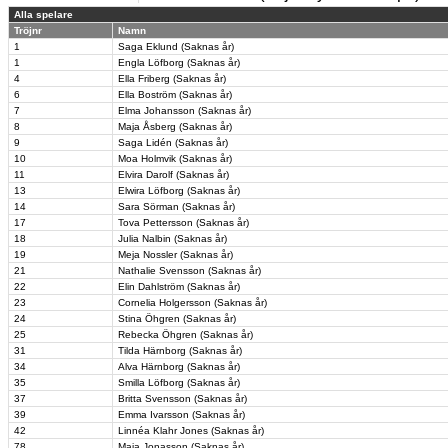
Alla spelare
Tröjnr
Namn
1
Saga Eklund (Saknas år)
1
Engla Löfborg (Saknas år)
4
Ella Friberg (Saknas år)
6
Ella Boström (Saknas år)
7
Elma Johansson (Saknas år)
8
Maja Åsberg (Saknas år)
9
Saga Lidén (Saknas år)
10
Moa Holmvik (Saknas år)
11
Elvira Darolf (Saknas år)
13
Elwira Löfborg (Saknas år)
14
Sara Sörman (Saknas år)
17
Tova Pettersson (Saknas år)
18
Julia Nalbin (Saknas år)
19
Meja Nossler (Saknas år)
21
Nathalie Svensson (Saknas år)
22
Elin Dahlström (Saknas år)
23
Cornelia Holgersson (Saknas år)
24
Stina Öhgren (Saknas år)
25
Rebecka Öhgren (Saknas år)
31
Tilda Härnborg (Saknas år)
34
Alva Härnborg (Saknas år)
35
Smilla Löfborg (Saknas år)
37
Britta Svensson (Saknas år)
39
Emma Ivarsson (Saknas år)
42
Linnéa Klahr Jones (Saknas år)
78
Maja Jonasson (Saknas år)