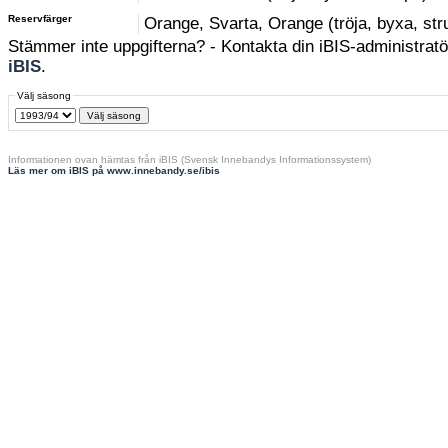
Reservfärger
Orange, Svarta, Orange (tröja, byxa, st
Stämmer inte uppgifterna? - Kontakta din iBIS-administratör
iBIS
.
Välj säsong
Informationen ovan hämtas från iBIS (Svensk Innebandys Informationssystem)
Läs mer om iBIS på www.innebandy.se/ibis