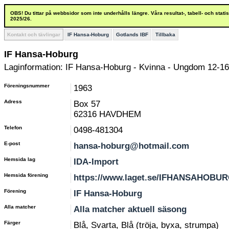
OBS! Du tittar på webbsidor som inte underhålls längre. Våra resultat-, tabell- och stat
2025/26.
Kontakt och tävlingar
IF Hansa-Hoburg
Gotlands IBF
Tillbaka
IF Hansa-Hoburg
Laginformation: IF Hansa-Hoburg - Kvinna - Ungdom 12-16
Föreningsnummer
1963
Adress
Box 57
62316 HAVDHEM
Telefon
0498-481304
E-post
hansa-hoburg@hotmail.com
Hemsida lag
IDA-Import
Hemsida förening
https://www.laget.se/IFHANSAHOBU
Förening
IF Hansa-Hoburg
Alla matcher
Alla matcher aktuell säsong
Färger
Blå, Svarta, Blå (tröja, byxa, strumpa)