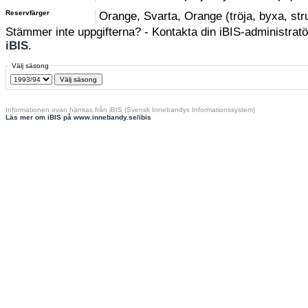
Reservfärger
Orange, Svarta, Orange (tröja, byxa, st
Stämmer inte uppgifterna? - Kontakta din iBIS-administratör
iBIS
.
Välj säsong
Informationen ovan hämtas från iBIS (Svensk Innebandys Informationssystem)
Läs mer om iBIS på www.innebandy.se/ibis