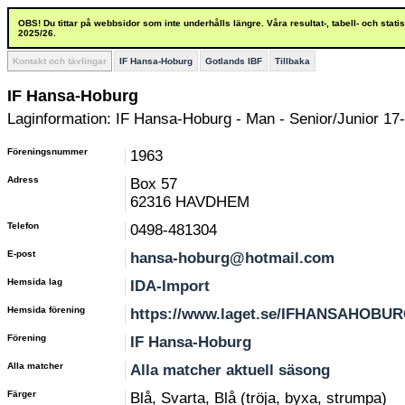
OBS! Du tittar på webbsidor som inte underhålls längre. Våra resultat-, tabell- och stat
2025/26.
Kontakt och tävlingar
IF Hansa-Hoburg
Gotlands IBF
Tillbaka
IF Hansa-Hoburg
Laginformation: IF Hansa-Hoburg - Man - Senior/Junior 17-
Föreningsnummer
1963
Adress
Box 57
62316 HAVDHEM
Telefon
0498-481304
E-post
hansa-hoburg@hotmail.com
Hemsida lag
IDA-Import
Hemsida förening
https://www.laget.se/IFHANSAHOBU
Förening
IF Hansa-Hoburg
Alla matcher
Alla matcher aktuell säsong
Färger
Blå, Svarta, Blå (tröja, byxa, strumpa)