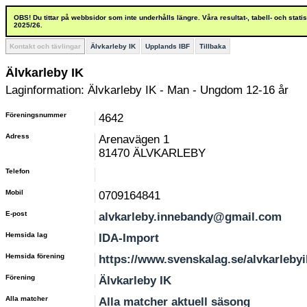
OBS! Du tittar på webbsidor som inte underhålls längre. Våra resultat-, tabell- och stat
2025/26.
Kontakt och tävlingar
Älvkarleby IK
Upplands IBF
Tillbaka
Älvkarleby IK
Laginformation: Älvkarleby IK - Man - Ungdom 12-16 år
Föreningsnummer
4642
Adress
Arenavägen 1
81470 ÄLVKARLEBY
Telefon
Mobil
0709164841
E-post
alvkarleby.innebandy@gmail.com
Hemsida lag
IDA-Import
Hemsida förening
https://www.svenskalag.se/alvkarlebyi
Förening
Älvkarleby IK
Alla matcher
Alla matcher aktuell säsong