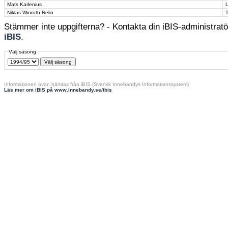
Mats Karlenius
Niklas Winroth Nelin
Stämmer inte uppgifterna? - Kontakta din iBIS-administratör
iBIS
.
Välj säsong
Informationen ovan hämtas från iBIS (Svensk Innebandys Informationssystem)
Läs mer om iBIS på www.innebandy.se/ibis