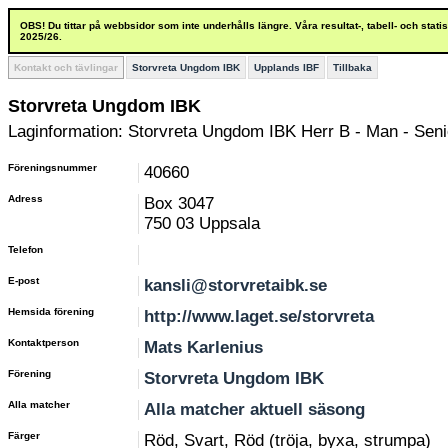
OBS! Du tittar på webbsidor som inte underhålls längre. Våra resultat-, tabell- och stat
2025/26.
Kontakt och tävlingar
Storvreta Ungdom IBK
Upplands IBF
Tillbaka
Storvreta Ungdom IBK
Laginformation: Storvreta Ungdom IBK Herr B - Man - Senio
Föreningsnummer
40660
Adress
Box 3047
750 03 Uppsala
Telefon
E-post
kansli@storvretaibk.se
Hemsida förening
http://www.laget.se/storvreta
Kontaktperson
Mats Karlenius
Förening
Storvreta Ungdom IBK
Alla matcher
Alla matcher aktuell säsong
Färger
Röd, Svart, Röd (tröja, byxa, strumpa)