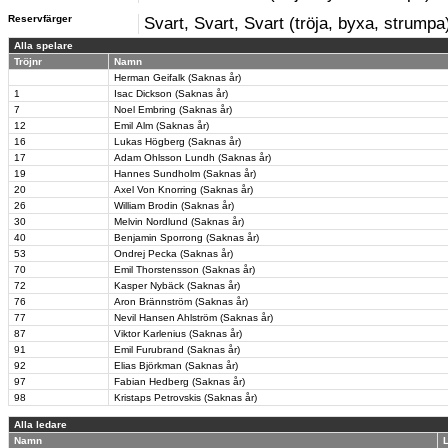
Reservfärger
Svart, Svart, Svart (tröja, byxa, strumpa
Alla spelare
Tröjnr
Namn
Herman Geifalk (Saknas år)
1
Isac Dickson (Saknas år)
7
Noel Embring (Saknas år)
12
Emil Alm (Saknas år)
16
Lukas Högberg (Saknas år)
17
Adam Ohlsson Lundh (Saknas år)
19
Hannes Sundholm (Saknas år)
20
Axel Von Knorring (Saknas år)
26
William Brodin (Saknas år)
30
Melvin Nordlund (Saknas år)
40
Benjamin Sporrong (Saknas år)
53
Ondrej Pecka (Saknas år)
70
Emil Thorstensson (Saknas år)
72
Kasper Nybäck (Saknas år)
76
Aron Brännström (Saknas år)
77
Nevil Hansen Ahlström (Saknas år)
87
Viktor Karlenius (Saknas år)
91
Emil Furubrand (Saknas år)
92
Elias Björkman (Saknas år)
97
Fabian Hedberg (Saknas år)
98
Kristaps Petrovskis (Saknas år)
Alla ledare
Namn
L