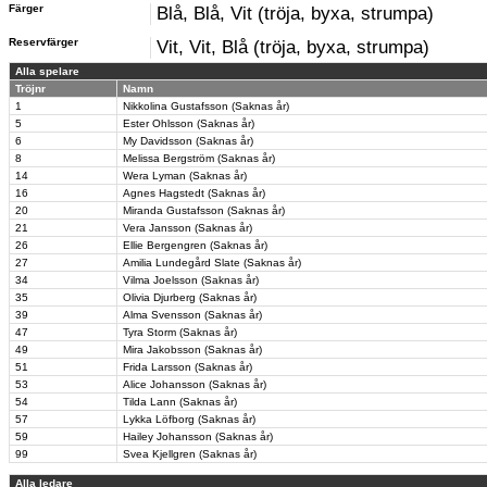
Färger
Blå, Blå, Vit (tröja, byxa, strumpa)
Reservfärger
Vit, Vit, Blå (tröja, byxa, strumpa)
Alla spelare
Tröjnr
Namn
1
Nikkolina Gustafsson (Saknas år)
5
Ester Ohlsson (Saknas år)
6
My Davidsson (Saknas år)
8
Melissa Bergström (Saknas år)
14
Wera Lyman (Saknas år)
16
Agnes Hagstedt (Saknas år)
20
Miranda Gustafsson (Saknas år)
21
Vera Jansson (Saknas år)
26
Ellie Bergengren (Saknas år)
27
Amilia Lundegård Slate (Saknas år)
34
Vilma Joelsson (Saknas år)
35
Olivia Djurberg (Saknas år)
39
Alma Svensson (Saknas år)
47
Tyra Storm (Saknas år)
49
Mira Jakobsson (Saknas år)
51
Frida Larsson (Saknas år)
53
Alice Johansson (Saknas år)
54
Tilda Lann (Saknas år)
57
Lykka Löfborg (Saknas år)
59
Hailey Johansson (Saknas år)
99
Svea Kjellgren (Saknas år)
Alla ledare