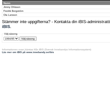
Namn
Jimmy Ohlsson
Fredrik Bergström
Ola Larsson
Stämmer inte uppgifterna? - Kontakta din iBIS-administratör
iBIS
.
Välj säsong
Informationen ovan hämtas från iBIS (Svensk Innebandys Informationssystem)
Läs mer om iBIS på www.innebandy.se/ibis