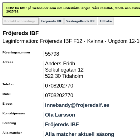
OBS! Du tittar på webbsidor som inte underhålls längre. Våra resultat-, tabell- och stat
2025/26.
Kontakt och tävlingar
Fröjereds IBF
Västergötlands IBF
Tillbaka
Fröjereds IBF
Laginformation: Fröjereds IBF F12 - Kvinna - Ungdom 12-1
Föreningsnummer
55798
Adress
Anders Fridh
Solkullegatan 12
522 30 Tidaholm
Telefon
0708202770
Mobil
0708202770
E-post
innebandy@frojeredsif.se
Kontaktperson
Ola Larsson
Förening
Fröjereds IBF
Alla matcher
Alla matcher aktuell säsong