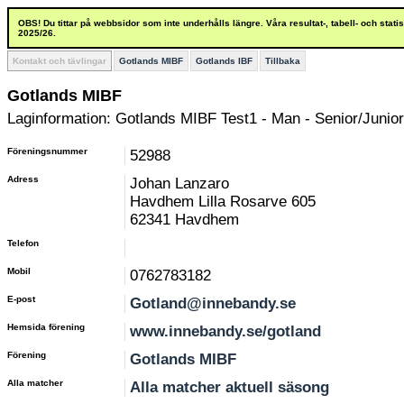
OBS! Du tittar på webbsidor som inte underhålls längre. Våra resultat-, tabell- och stat
2025/26.
Kontakt och tävlingar
Gotlands MIBF
Gotlands IBF
Tillbaka
Gotlands MIBF
Laginformation: Gotlands MIBF Test1 - Man - Senior/Junior
Föreningsnummer
52988
Adress
Johan Lanzaro
Havdhem Lilla Rosarve 605
62341 Havdhem
Telefon
Mobil
0762783182
E-post
Gotland@innebandy.se
Hemsida förening
www.innebandy.se/gotland
Förening
Gotlands MIBF
Alla matcher
Alla matcher aktuell säsong