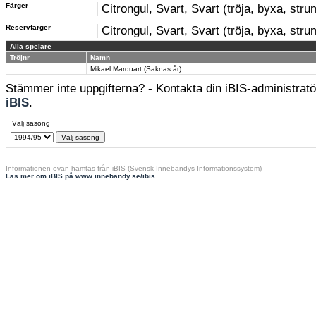
Färger
Citrongul, Svart, Svart (tröja, byxa, str
Reservfärger
Citrongul, Svart, Svart (tröja, byxa, str
Alla spelare
Tröjnr
Namn
Mikael Marquart (Saknas år)
Stämmer inte uppgifterna? - Kontakta din iBIS-administratör
iBIS
.
Välj säsong
Informationen ovan hämtas från iBIS (Svensk Innebandys Informationssystem)
Läs mer om iBIS på www.innebandy.se/ibis