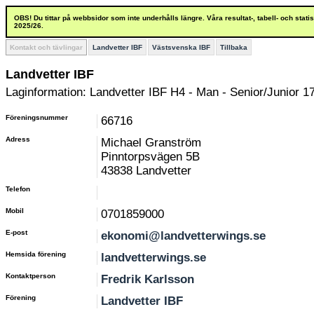
OBS! Du tittar på webbsidor som inte underhålls längre. Våra resultat-, tabell- och stat
2025/26.
Kontakt och tävlingar
Landvetter IBF
Västsvenska IBF
Tillbaka
Landvetter IBF
Laginformation: Landvetter IBF H4 - Man - Senior/Junior 17
Föreningsnummer
66716
Adress
Michael Granström
Pinntorpsvägen 5B
43838 Landvetter
Telefon
Mobil
0701859000
E-post
ekonomi@landvetterwings.se
Hemsida förening
landvetterwings.se
Kontaktperson
Fredrik Karlsson
Förening
Landvetter IBF