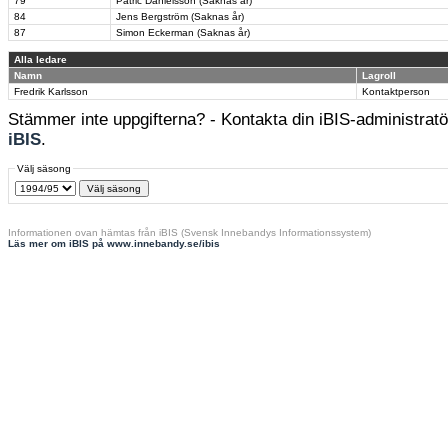
79
Patric Danielsson (Saknas år)
84
Jens Bergström (Saknas år)
87
Simon Eckerman (Saknas år)
Alla ledare
Namn
Lagroll
Fredrik Karlsson
Kontaktperson
Stämmer inte uppgifterna? - Kontakta din iBIS-administratör
iBIS
.
Välj säsong
Informationen ovan hämtas från iBIS (Svensk Innebandys Informationssystem)
Läs mer om iBIS på www.innebandy.se/ibis