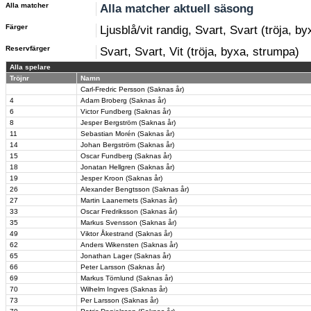
Alla matcher
Alla matcher aktuell säsong
Färger
Ljusblå/vit randig, Svart, Svart (tröja, b
Reservfärger
Svart, Svart, Vit (tröja, byxa, strumpa)
Alla spelare
Tröjnr
Namn
Carl-Fredric Persson (Saknas år)
4
Adam Broberg (Saknas år)
6
Victor Fundberg (Saknas år)
8
Jesper Bergström (Saknas år)
11
Sebastian Morén (Saknas år)
14
Johan Bergström (Saknas år)
15
Oscar Fundberg (Saknas år)
18
Jonatan Hellgren (Saknas år)
19
Jesper Kroon (Saknas år)
26
Alexander Bengtsson (Saknas år)
27
Martin Laanemets (Saknas år)
33
Oscar Fredriksson (Saknas år)
35
Markus Svensson (Saknas år)
49
Viktor Åkestrand (Saknas år)
62
Anders Wikensten (Saknas år)
65
Jonathan Lager (Saknas år)
66
Peter Larsson (Saknas år)
69
Markus Törnlund (Saknas år)
70
Wilhelm Ingves (Saknas år)
73
Per Larsson (Saknas år)