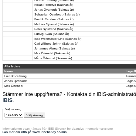
Niklas Perneryd (Saknas år)
Jonas Qvarfordt (Saknas år)
Sebastian Qvarfordt (Saknas år)
Fredrik Randerz (Saknas år)
Mathias Sjökvist (Saknas år)
Peter Sjöstrand (Saknas år)
Ludvig Svan (Saknas år)
Isak Werkmäster Lind (Saknas år)
Carl Willberg-Johnn (Saknas år)
Johannes Åberg (Saknas år)
Max Örtendal (Saknas år)
Måns Örtendal (Saknas år)
Alla ledare
Namn
Lagroll
Fredrik Perlskog
Tränar
Jonas Qvarfordt
Lagled
Max Örtendal
Lagled
Stämmer inte uppgifterna? - Kontakta din iBIS-administratör
iBIS
.
Välj säsong
Informationen ovan hämtas från iBIS (Svensk Innebandys Informationssystem)
Läs mer om iBIS på www.innebandy.se/ibis