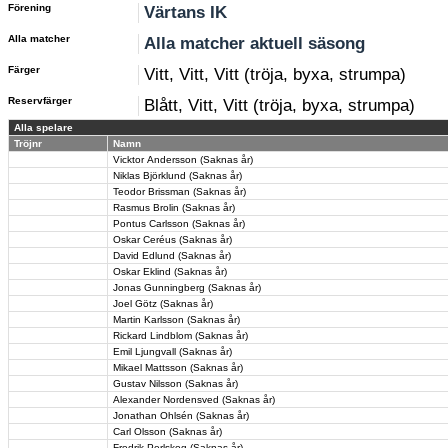
Förening
Värtans IK
Alla matcher
Alla matcher aktuell säsong
Färger
Vitt, Vitt, Vitt (tröja, byxa, strumpa)
Reservfärger
Blått, Vitt, Vitt (tröja, byxa, strumpa)
Alla spelare
Tröjnr
Namn
Vicktor Andersson (Saknas år)
Niklas Björklund (Saknas år)
Teodor Brissman (Saknas år)
Rasmus Brolin (Saknas år)
Pontus Carlsson (Saknas år)
Oskar Ceréus (Saknas år)
David Edlund (Saknas år)
Oskar Eklind (Saknas år)
Jonas Gunningberg (Saknas år)
Joel Götz (Saknas år)
Martin Karlsson (Saknas år)
Rickard Lindblom (Saknas år)
Emil Ljungvall (Saknas år)
Mikael Mattsson (Saknas år)
Gustav Nilsson (Saknas år)
Alexander Nordensved (Saknas år)
Jonathan Ohlsén (Saknas år)
Carl Olsson (Saknas år)
Fredrik Perlskog (Saknas år)