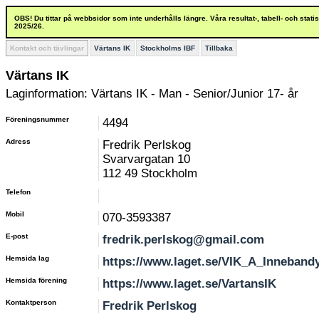
OBS! Du tittar på webbsidor som inte underhålls längre. Våra resultat-, tabell- och stat
2025/26.
Kontakt och tävlingar
Värtans IK
Stockholms IBF
Tillbaka
Värtans IK
Laginformation: Värtans IK - Man - Senior/Junior 17- år
Föreningsnummer
4494
Adress
Fredrik Perlskog
Svarvargatan 10
112 49 Stockholm
Telefon
Mobil
070-3593387
E-post
fredrik.perlskog@gmail.com
Hemsida lag
https://www.laget.se/VIK_A_Innebandy
Hemsida förening
https://www.laget.se/VartansIK
Kontaktperson
Fredrik Perlskog